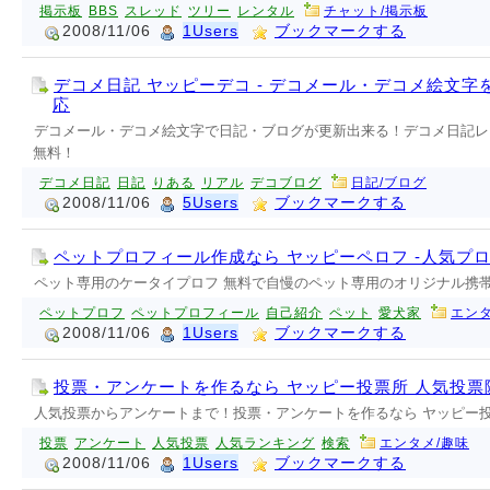
掲示板
BBS
スレッド
ツリー
レンタル
チャット/掲示板
2008/11/06
1Users
ブックマークする
デコメ日記 ヤッピーデコ - デコメール・デコメ絵文
応
デコメール・デコメ絵文字で日記・ブログが更新出来る！デコメ日記レ
無料！
デコメ日記
日記
りある
リアル
デコブログ
日記/ブログ
2008/11/06
5Users
ブックマークする
ペットプロフィール作成なら ヤッピーペロフ -人気プ
ペット専用のケータイプロフ 無料で自慢のペット専用のオリジナル携
ペットプロフ
ペットプロフィール
自己紹介
ペット
愛犬家
エンタ
2008/11/06
1Users
ブックマークする
投票・アンケートを作るなら ヤッピー投票所 人気投票
人気投票からアンケートまで！投票・アンケートを作るなら ヤッピー
投票
アンケート
人気投票
人気ランキング
検索
エンタメ/趣味
2008/11/06
1Users
ブックマークする