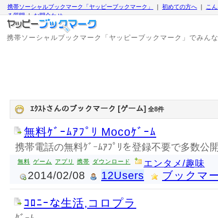
携帯ソーシャルブックマーク「ヤッピーブックマーク」
｜
初めての方へ
｜
こん
る質問
｜
お問合わせ
携帯ソーシャルブックマーク「ヤッピーブックマーク」でみん
ｴｸｽﾄさんのブックマーク [ゲーム]
全8件
無料ｹﾞｰﾑｱﾌﾟﾘ Mocoｹﾞｰﾑ
携帯電話の無料ｹﾞｰﾑｱﾌﾟﾘを登録不要で多数公開
無料
ゲーム
アプリ
携帯
ダウンロード
エンタメ/趣味
2014/02/08
12Users
ブックマ
ｺﾛﾆｰな生活,コロプラ