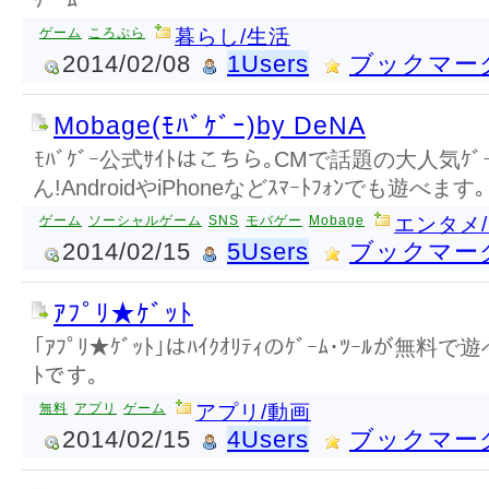
ｹﾞｰﾑ
ゲーム
ころぷら
暮らし/生活
2014/02/08
1Users
ブックマー
Mobage(ﾓﾊﾞｹﾞｰ)by DeNA
ﾓﾊﾞｹﾞｰ公式ｻｲﾄはこちら｡CMで話題の大人気ｹ
ん!AndroidやiPhoneなどｽﾏｰﾄﾌｫﾝでも遊べます｡
ゲーム
ソーシャルゲーム
SNS
モバゲー
Mobage
エンタメ
2014/02/15
5Users
ブックマー
ｱﾌﾟﾘ★ｹﾞｯﾄ
｢ｱﾌﾟﾘ★ｹﾞｯﾄ｣はﾊｲｸｵﾘﾃｨのｹﾞｰﾑ･ﾂｰﾙが無料で遊
ﾄです｡
無料
アプリ
ゲーム
アプリ/動画
2014/02/15
4Users
ブックマー