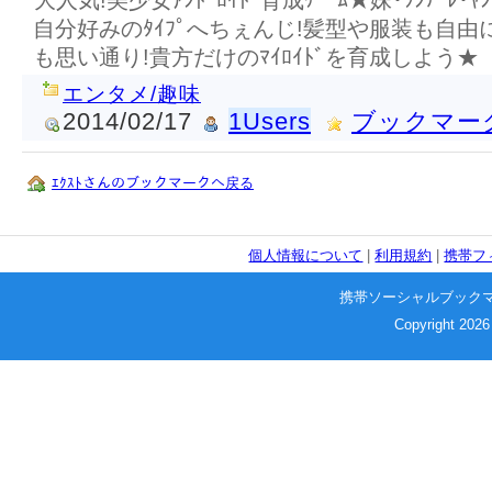
大人気!美少女ｱﾝﾄﾞﾛｲﾄﾞ育成ｹﾞｰﾑ★妹･ﾂﾝﾃﾞﾚ･
自分好みのﾀｲﾌﾟへちぇんじ!髪型や服装も自由
も思い通り!貴方だけのﾏｲﾛｲﾄﾞを育成しよう★
エンタメ/趣味
2014/02/17
1Users
ブックマー
ｴｸｽﾄさんのブックマークへ戻る
個人情報について
|
利用規約
|
携帯フ
携帯ソーシャルブック
Copyright 2026