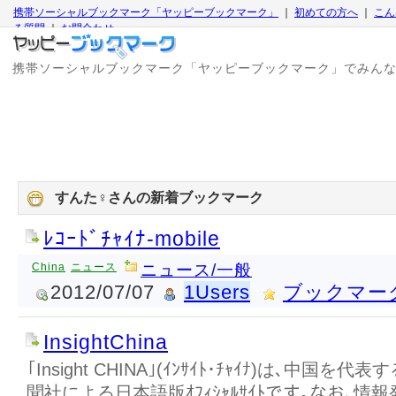
携帯ソーシャルブックマーク「ヤッピーブックマーク」
｜
初めての方へ
｜
こん
る質問
｜
お問合わせ
携帯ソーシャルブックマーク「ヤッピーブックマーク」でみん
すんた♀さんの新着ブックマーク
ﾚｺｰﾄﾞﾁｬｲﾅ-mobile
China
ニュース
ニュース/一般
2012/07/07
1Users
ブックマー
InsightChina
｢Insight CHINA｣(ｲﾝｻｲﾄ･ﾁｬｲﾅ)は､中
聞社による日本語版ｵﾌｨｼｬﾙｻｲﾄです｡なお､情