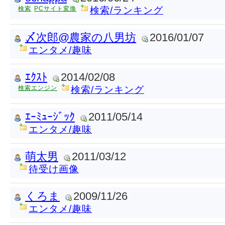
検索
PCサイト変換
検索/ランキング
〆次郎@農家の八男坊
2016/01/07
エンタメ/趣味
ｴｸｽﾄ
2014/02/08
検索エンジン
検索/ランキング
ｴｰﾐｭｰｼﾞｯｸ
2011/05/14
エンタメ/趣味
萌太男
2011/03/12
待受け画像
くろま
2009/11/26
エンタメ/趣味