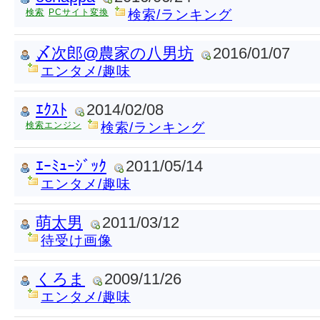
検索
PCサイト変換
検索/ランキング
〆次郎@農家の八男坊
2016/01/07
エンタメ/趣味
ｴｸｽﾄ
2014/02/08
検索エンジン
検索/ランキング
ｴｰﾐｭｰｼﾞｯｸ
2011/05/14
エンタメ/趣味
萌太男
2011/03/12
待受け画像
くろま
2009/11/26
エンタメ/趣味