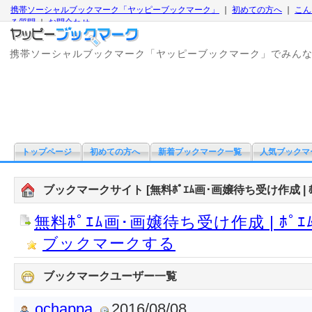
携帯ソーシャルブックマーク「ヤッピーブックマーク」
｜
初めての方へ
｜
こん
る質問
｜
お問合わせ
携帯ソーシャルブックマーク「ヤッピーブックマーク」でみん
トップページ
初めての方へ
新着ブックマーク一覧
人気ブックマ
ブックマークサイト [無料ﾎﾟｴﾑ画･画嬢待ち受け作成 | ﾎﾟ
無料ﾎﾟｴﾑ画･画嬢待ち受け作成 | ﾎﾟｴ
ブックマークする
ブックマークユーザー一覧
ochappa
2016/08/08