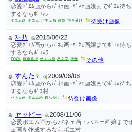
恋愛ﾎﾟｴﾑ画からﾊﾟﾈｪ画･ﾊﾟﾈｪ画嬢までﾎﾟｴﾑ
するならﾎﾟｴﾑﾗ
ポエム画
ポエム
パネェ画
画嬢
待ち受け
待受け画像
ｽｰﾘﾔ
2015/06/22
恋愛ﾎﾟｴﾑ画からﾊﾟﾈｪ画･ﾊﾟﾈｪ画嬢までﾎﾟｴﾑ
するならﾎﾟｴﾑﾗ
TOOL
画像作成
ポエム画
凸文字
待受
その他
すんた♀
2009/06/08
恋愛ﾎﾟｴﾑ画からﾊﾟﾈｪ画･ﾊﾟﾈｪ画嬢までﾎﾟｴﾑ
するならﾎﾟｴ村
パネェ画
ポエム画
待ち受け
待受け画像
ヤッピー
2008/11/06
恋愛ポエム画からパネェ画・パネェ画嬢まで
ェ画を作成するならポエ村