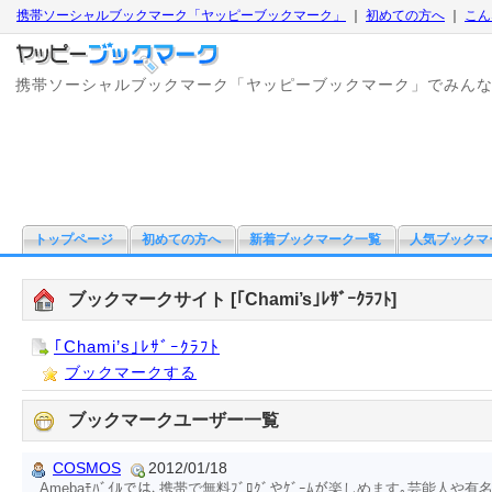
携帯ソーシャルブックマーク「ヤッピーブックマーク」
｜
初めての方へ
｜
こん
携帯ソーシャルブックマーク「ヤッピーブックマーク」でみん
トップページ
初めての方へ
新着ブックマーク一覧
人気ブックマ
ブックマークサイト [｢Chami’s｣ﾚｻﾞｰｸﾗﾌﾄ]
｢Chami’s｣ﾚｻﾞｰｸﾗﾌﾄ
ブックマークする
ブックマークユーザー一覧
COSMOS
2012/01/18
Amebaﾓﾊﾞｲﾙでは､携帯で無料ﾌﾞﾛｸﾞやｹﾞｰﾑが楽しめます｡芸能人や有名人