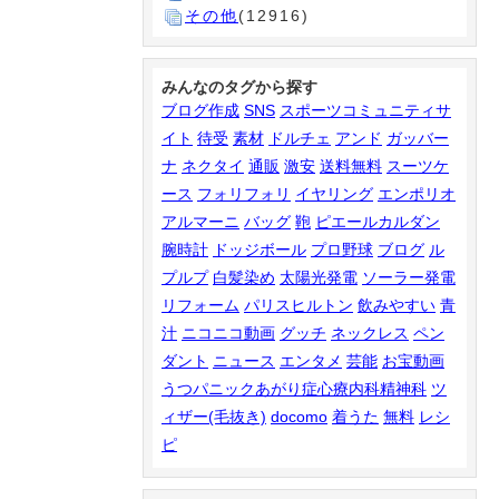
その他
(12916)
みんなのタグから探す
ブログ作成
SNS
スポーツコミュニティサ
イト
待受
素材
ドルチェ
アンド
ガッバー
ナ
ネクタイ
通販
激安
送料無料
スーツケ
ース
フォリフォリ
イヤリング
エンポリオ
アルマーニ
バッグ
鞄
ピエールカルダン
腕時計
ドッジボール
プロ野球
ブログ
ル
プルプ
白髪染め
太陽光発電
ソーラー発電
リフォーム
パリスヒルトン
飲みやすい
青
汁
ニコニコ動画
グッチ
ネックレス
ペン
ダント
ニュース
エンタメ
芸能
お宝動画
うつパニックあがり症心療内科精神科
ツ
ィザー(毛抜き)
docomo
着うた
無料
レシ
ピ