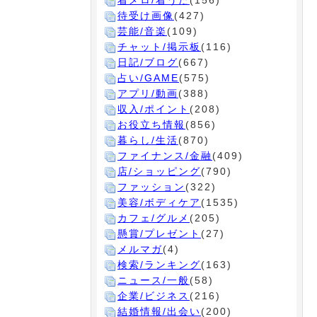
着メロ/着うた
(156)
待受け画像
(427)
芸能/音楽
(109)
チャット/掲示板
(116)
日記/ブログ
(667)
占い/GAME
(575)
アプリ/動画
(388)
収入/ポイント
(208)
お役立ち情報
(856)
暮らし/生活
(870)
ファイナンス/金融
(409)
店/ショッピング
(790)
ファッション
(322)
美容/ボディケア
(1535)
カフェ/グルメ
(205)
懸賞/プレゼント
(27)
メルマガ
(4)
検索/ランキング
(163)
ニュース/一般
(58)
企業/ビジネス
(216)
結婚情報/出会い
(200)