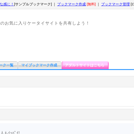
な感じ！
[サンプルブックマーク] ｜
ブックマーク作成
[無料]
｜
ブックマーク管理
[
なのお気に入りケータイサイトを共有しよう！
ーク一覧
マイブックマーク作成
アダルトサイトはこちら
もｲｯﾊﾟｲ!