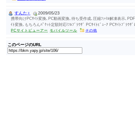
すんた♀
2009/05/23
携帯向けPCｻｲﾄ変換､PC動画変換､待ち受作成､圧縮ﾌｧｲﾙ解凍表示､PD
ｲﾄ変換､もちろんﾊﾟｹｯﾄ定額対応!ﾌﾙﾌﾞﾗｳｻﾞ PCｻｲﾄﾋﾞｭｰｱ PCｻｲﾄﾌﾞﾗ
PCサイトビューアー
モバイルツール
その他
このページのURL