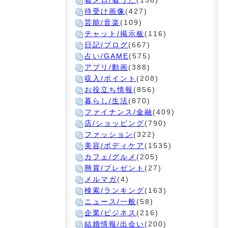
着メロ/着うた
(156)
待受け画像
(427)
芸能/音楽
(109)
チャット/掲示板
(116)
日記/ブログ
(667)
占い/GAME
(575)
アプリ/動画
(388)
収入/ポイント
(208)
お役立ち情報
(856)
暮らし/生活
(870)
ファイナンス/金融
(409)
店/ショッピング
(790)
ファッション
(322)
美容/ボディケア
(1535)
カフェ/グルメ
(205)
懸賞/プレゼント
(27)
メルマガ
(4)
検索/ランキング
(163)
ニュース/一般
(58)
企業/ビジネス
(216)
結婚情報/出会い
(200)