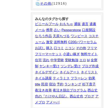
その他
(12916)
みんなのタグから探す
ビニールプール
おもちゃ
通販
遺言
遺書
メール
携帯
占い
Pepperstone
口座開設
なろう作品
天原ちづる
ワンピース
コスチ
ューム
激安
送料無料
C200パワーセラム
お試し
購入
口コミ
ニコン
その他
フリマ
フリーマーケット
小遣い稼ぎ
無料サイト
住宅
流れ
中学受験
受験勉強
エロ
bl
全寮
制
ヤンキー受け
ツンデレ受け
ブログ作成
ネイルデザイン
ネイルアート
ネイリスト
ネイル講座
ティラミス
フラーレン
効果
title
民宿
宿泊
予約
ランキング
杉下貴子
夜泣き改善
夜泣き脱出プログラム
西山丈
也の『たけやん日記』
西山丈也
ブログ
ア
メブロ
アメーバ