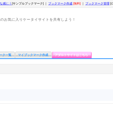
な感じ！
[サンプルブックマーク] ｜
ブックマーク作成
[無料]
｜
ブックマーク管理
[
なのお気に入りケータイサイトを共有しよう！
ーク一覧
マイブックマーク作成
アダルトサイトはこちら