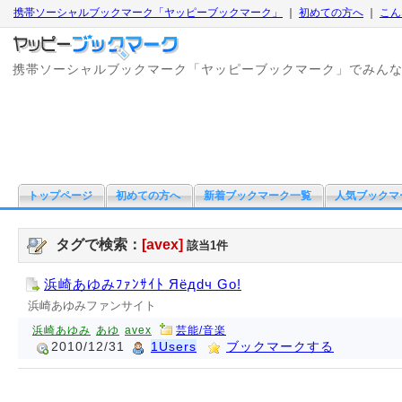
携帯ソーシャルブックマーク「ヤッピーブックマーク」
｜
初めての方へ
｜
こん
携帯ソーシャルブックマーク「ヤッピーブックマーク」でみん
トップページ
初めての方へ
新着ブックマーク一覧
人気ブックマ
タグで検索：
[avex]
該当1件
浜崎あゆみﾌｧﾝｻｲﾄ Яёдdч Go!
浜崎あゆみファンサイト
浜崎あゆみ
あゆ
avex
芸能/音楽
2010/12/31
1Users
ブックマークする