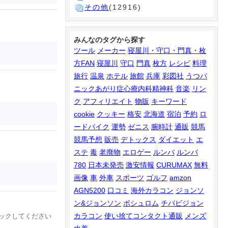
その他
(12916)
みんなのタグから探す
ツール
メーカー
寝屋川・守口・門真・枚
方FAN
寝屋川
守口
門真
枚方
レシピ
料理
旅行
温泉
ホテル
旅館
兵庫
彩図社
うつパ
ニックあがり症心療内科精神科
音楽
リン
ク
アフィリエイト
物販
キーワード
cookie
クッキー
格安
北海道
宿泊
予約
ロ
ードバイク
運勢
ゼニス
腕時計
通販
競馬
競馬予想
販売
デトックス
ダイエット
エ
ステ
毒
老廃物
エロゲー
ルンバ
ルンバ
780
日本未発売
激安情報
CURUMAX
無料
画像
車
外車
スポーツ
ゴルフ
amzon
AGN5200
口コミ
海外カラコン
ジョンソ
ン&ジョンソン
ボシュロム
チバビジョン
カラコン
使い捨てコンタクト通販
メンズ
ックしてください