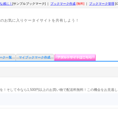
な感じ！
[サンプルブックマーク] ｜
ブックマーク作成
[無料]
｜
ブックマーク管理
[
なのお気に入りケータイサイトを共有しよう！
ーク一覧
マイブックマーク作成
アダルトサイトはこちら
！そして今なら1,500円以上のお買い物で配送料無料！この機会をお見逃