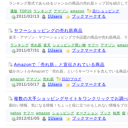
ランキング形式であらゆるジャンルの商品の売れ筋トップ10を紹介し
通販
TOP10
ランキング
アマゾン
amazon
店/ショッピング
2011/02/13
1Users
ブックマークする
ヤフーショッピングの売れ筋商品
楽天・アマゾン・ヤフーショッピングで今話題の商品や売れ筋商品、ラ
ランキング
売れ筋
楽天
ショッピング買い物
ヤフー
アマゾン
amaz
2011/07/31
1Users
ブックマークする
Amazonで「売れ筋」と宣伝されている商品
嘘かホントかAmazonで「売れ筋」というキーワードを含んでいる商
amazon
アマゾン
売れ筋
日記/ブログ
2011/10/17
1Users
ブックマークする
複数の大手ショッピングサイトをワンクリックでお調
面白い情報、気になる情報！ちょっと役に立つかもしれない情報をブロ
yahoo
ヤフー
amazon
ショッピング
オークション
ブック
知恵
袋
2012/01/05
1Users
ブックマークする