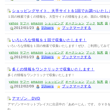
ショッピングサイト、大手サイトを1回でお調べいたし
１回の検索で多くの情報を。大型サイトの情報をまとめ、面白い情報を
yahoo
ヤフー
amazon
ショッピング
オークション
ブック
知恵
袋
2012/01/23
1Users
ブックマークする
いろいろな情報を１回で収集いたします！
いろいろな情報を１回の検索で収集いたします！ぜひ、ご利用してみて
yahoo
ヤフー
amazon
ショッピング
オークション
ブック
知恵
袋
2012/01/23
1Users
ブックマークする
多くの情報をワンクリックで収集いたします！
多くの情報をワンクリックで収集いたします！
yahoo
ヤフー
amazon
ショッピング
オークション
ブック
知恵
袋
2012/02/09
1Users
ブックマークする
アマゾン DVD
アマゾンマーケットプレイスに出店中の「あめーじん」です。 ＤＶＤ
ね。