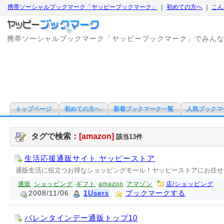
携帯ソーシャルブックマーク「ヤッピーブックマーク」
｜
初めての方へ
｜
こん
携帯ソーシャルブックマーク「ヤッピーブックマーク」でみん
トップページ
初めての方へ
新着ブックマーク一覧
人気ブックマ
タグで検索：
[amazon]
該当13件
生活応援通販サイト ヤッピーストア
通販生活に役立つお得なショッピングモール！ヤッピーストアにお任せを
通販
ショッピング
ギフト
amazon
アマゾン
店/ショッピング
2008/11/06
1Users
ブックマークする
バレンタインデー通販トップ10