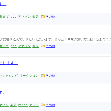
す。
教えて
goo
アマゾン
楽天
その他
に書き込んでいきたいと思います。まったく興味の無い方は軽く流してください
教えて
goo
アマゾン
楽天
その他
たします。
ショッピング
オークション
その他
す。
マゾン
楽天
yahoo
ヤフー
その他