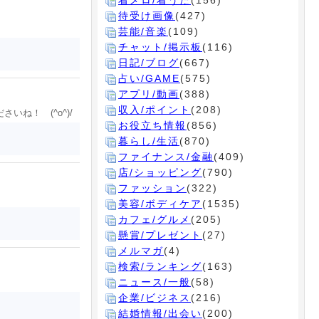
着メロ/着うた
(156)
待受け画像
(427)
芸能/音楽
(109)
チャット/掲示板
(116)
日記/ブログ
(667)
占い/GAME
(575)
アプリ/動画
(388)
収入/ポイント
(208)
ね！ (^o^)/
お役立ち情報
(856)
暮らし/生活
(870)
ファイナンス/金融
(409)
店/ショッピング
(790)
ファッション
(322)
美容/ボディケア
(1535)
カフェ/グルメ
(205)
懸賞/プレゼント
(27)
メルマガ
(4)
検索/ランキング
(163)
ニュース/一般
(58)
企業/ビジネス
(216)
結婚情報/出会い
(200)