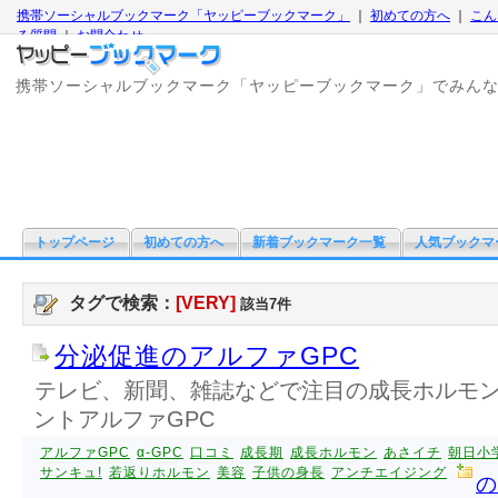
携帯ソーシャルブックマーク「ヤッピーブックマーク」
｜
初めての方へ
｜
こん
る質問
｜
お問合わせ
携帯ソーシャルブックマーク「ヤッピーブックマーク」でみん
トップページ
初めての方へ
新着ブックマーク一覧
人気ブックマ
タグで検索：
[VERY]
該当7件
分泌促進のアルファGPC
テレビ、新聞、雑誌などで注目の成長ホルモ
ントアルファGPC
アルファGPC
α-GPC
口コミ
成長期
成長ホルモン
あさイチ
朝日小
サンキュ!
若返りホルモン
美容
子供の身長
アンチエイジング
の