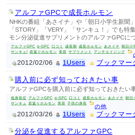
アルファGPCで成長ホルモン
NHKの番組「あさイチ」や「朝日小学生新聞
「STORY」「VERY」「サンキュ！」でも
モン分泌促進サプリメントのアルファGPCに
アルファGPC
α-GPC
口コミ
成長期
成長ホルモン
あさイチ
朝日小
サンキュ!
若返りホルモン
美容
サプリメント
アンチエイジング
2012/02/06
1Users
ブックマー
購入前に必ず知っておきたい事
アルファGPCを購入前に必ず知っておきたい
低身長症
アルファGPC
α-GPC
口コミ
成長ホルモン
あさイチ
朝日
サンキュ
若返りホルモン
美容
子供の身長
の他
2012/03/26
1Users
ブックマー
分泌を促進するアルファGPC