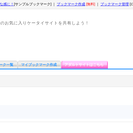
な感じ！
[サンプルブックマーク] ｜
ブックマーク作成
[無料]
｜
ブックマーク管理
[
なのお気に入りケータイサイトを共有しよう！
ーク一覧
マイブックマーク作成
アダルトサイトはこちら