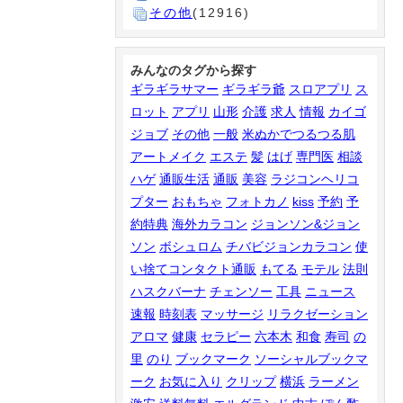
その他
(12916)
みんなのタグから探す
ギラギラサマー
ギラギラ爺
スロアプリ
ス
ロット
アプリ
山形
介護
求人
情報
カイゴ
ジョブ
その他
一般
米ぬかでつるつる肌
アートメイク
エステ
髪
はげ
専門医
相談
ハゲ
通販生活
通販
美容
ラジコンヘリコ
プター
おもちゃ
フォトカノ
kiss
予約
予
約特典
海外カラコン
ジョンソン&ジョン
ソン
ボシュロム
チバビジョンカラコン
使
い捨てコンタクト通販
もてる
モテル
法則
ハスクバーナ
チェンソー
工具
ニュース
速報
時刻表
マッサージ
リラクゼーション
アロマ
健康
セラピー
六本木
和食
寿司
の
里
のり
ブックマーク
ソーシャルブックマ
ーク
お気に入り
クリップ
横浜
ラーメン