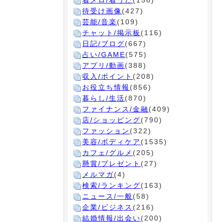
着メロ/着うた
(156)
待受け画像
(427)
芸能/音楽
(109)
チャット/掲示板
(116)
日記/ブログ
(667)
占い/GAME
(575)
アプリ/動画
(388)
収入/ポイント
(208)
お役立ち情報
(856)
暮らし/生活
(870)
ファイナンス/金融
(409)
店/ショッピング
(790)
ファッション
(322)
美容/ボディケア
(1535)
カフェ/グルメ
(205)
懸賞/プレゼント
(27)
メルマガ
(4)
検索/ランキング
(163)
ニュース/一般
(58)
企業/ビジネス
(216)
結婚情報/出会い
(200)