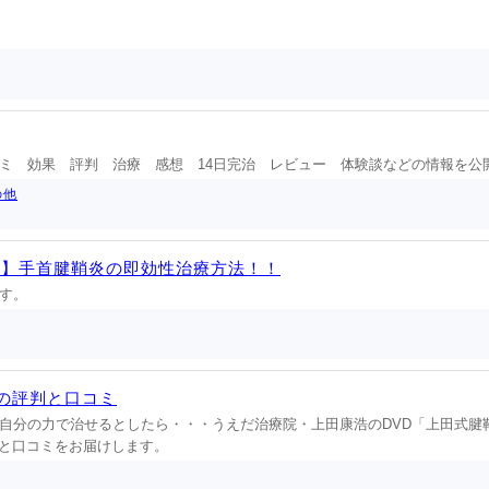
ミ 効果 評判 治療 感想 14日完治 レビュー 体験談などの情報を公
の他
！】手首腱鞘炎の即効性治療方法！！
す。
の評判と口コミ
自分の力で治せるとしたら・・・うえだ治療院・上田康浩のDVD「上田式腱
と口コミをお届けします。