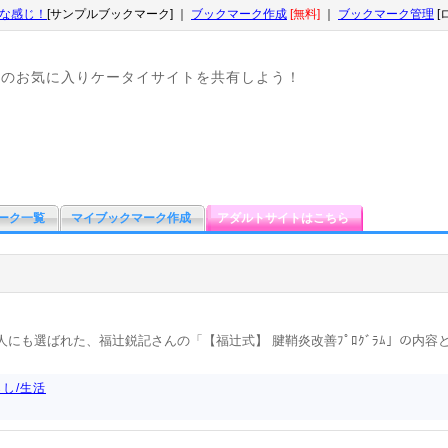
な感じ！
[サンプルブックマーク] ｜
ブックマーク作成
[無料]
｜
ブックマーク管理
[
なのお気に入りケータイサイトを共有しよう！
ーク一覧
マイブックマーク作成
アダルトサイトはこちら
人にも選ばれた、福辻鋭記さんの「【福辻式】 腱鞘炎改善ﾌﾟﾛｸﾞﾗﾑ」の内容
し/生活