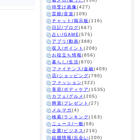
着メロ/着うた
(156)
待受け画像
(427)
芸能/音楽
(109)
チャット/掲示板
(116)
日記/ブログ
(667)
占い/GAME
(575)
アプリ/動画
(388)
収入/ポイント
(208)
お役立ち情報
(856)
暮らし/生活
(870)
ファイナンス/金融
(409)
店/ショッピング
(790)
ファッション
(322)
美容/ボディケア
(1535)
カフェ/グルメ
(205)
懸賞/プレゼント
(27)
メルマガ
(4)
検索/ランキング
(163)
ニュース/一般
(58)
企業/ビジネス
(216)
結婚情報/出会い
(200)