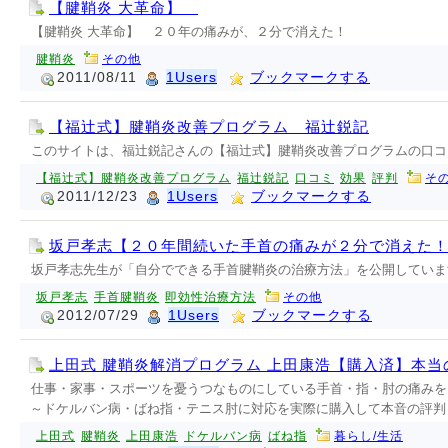
【腱鞘炎 大革命】
【腱鞘炎 大革命】 ２０年の痛みが、２分で消えた！
腱鞘炎
その他
2011/08/11
1Users
ブックマークする
【福辻式】腱鞘炎改善プログラム 福辻鋭記
このサイトは、福辻鋭記さんの【福辻式】腱鞘炎改善プログラムの口コ
【福辻式】腱鞘炎改善プログラム
福辻鋭記
口コミ
効果
評判
そ
2011/12/23
1Users
ブックマークする
坂戸孝志【２０年間続いた手首の痛みが２分で消えた
坂戸孝志先生が「自分でできる手首腱鞘炎の治療方法」を公開していま
坂戸孝志
手首腱鞘炎
即効性治療方法
その他
2012/07/29
1Users
ブックマークする
上田式 腱鞘炎解消プログラム 上田康浩【購入済】本当
仕事・家事・スポーツを憂うつなものにしている手首・指・肘の痛みを
～ドケルバン病・ばね指・テニス肘に対応を実際に購入して本音の評判
上田式
腱鞘炎
上田康浩
ドケルバン病
ばね指
暮らし/生活