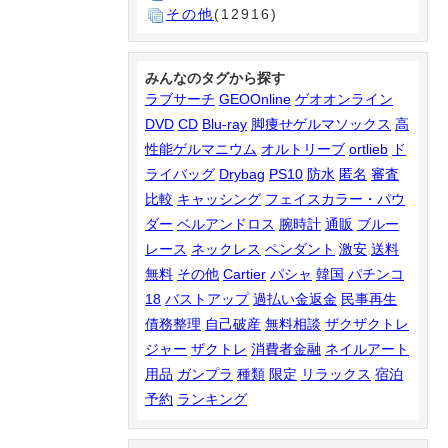
その他
(12916)
みんなのタグから探す
ラブサーチ
GEOOnline
ゲオオンライン
DVD
CD
Blu-ray
脚痩せゲルマソックス
高
性能ゲルマニウム
オルトリーブ
ortlieb
ド
ライバッグ
Drybag
PS10
防水
匿名
審査
比較
キャッシング
フェイスカラー・パウ
ダー
ベルアンドロス
腕時計
通販
ブルー
レース
ネックレス
ペンダント
激安
送料
無料
その他
Cartier
パシャ
韓国
パチンコ
18
バストアップ
過払い金返金
民事再生
債務整理
自己破産
無料相談
ザクザクトレ
ジャー
ザクトレ
消費者金融
ネイルアート
用品
ガンプラ
種類
限定
リラックス
宿泊
予約
ランキング