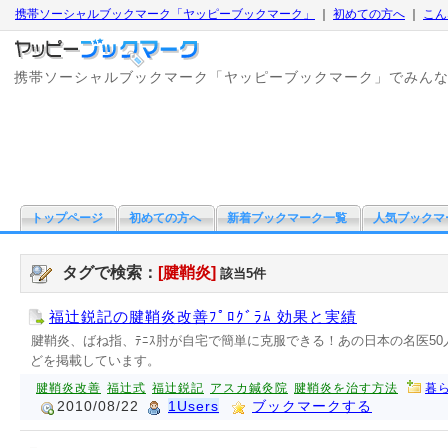
携帯ソーシャルブックマーク「ヤッピーブックマーク」
｜
初めての方へ
｜
こん
携帯ソーシャルブックマーク「ヤッピーブックマーク」でみん
トップページ
初めての方へ
新着ブックマーク一覧
人気ブックマ
タグで検索：
[腱鞘炎]
該当5件
福辻鋭記の腱鞘炎改善ﾌﾟﾛｸﾞﾗﾑ 効果と実績
腱鞘炎、ばね指、ﾃﾆｽ肘が自宅で簡単に克服できる！あの日本の名医50
どを掲載しています。
腱鞘炎改善
福辻式
福辻鋭記
アスカ鍼灸院
腱鞘炎を治す方法
暮ら
2010/08/22
1Users
ブックマークする