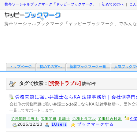
携帯ソーシャルブックマーク「ヤッピーブックマーク」
｜
初めての方へ
｜
こん
携帯ソーシャルブックマーク「ヤッピーブックマーク」でみん
トップページ
初めての方へ
新着ブックマーク一覧
人気ブックマ
タグで検索：
[労務トラブル]
該当1件
労務問題に強い弁護士ならKAI法律事務所｜会社側専門
会社側の労務問題に強い弁護士をお探しならKAI法律事務所へ。団体
一貫してサポートします。
労務問題弁護士
労働問題
弁護士
労務トラブル
労働組合対応
企
2025/12/23
1Users
ブックマークする