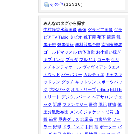
その他
(12916)
みんなのタグから探す
中村静香水着画像
画像
グラビア画像
グラ
ビアTV
Tabio
タビオ
靴下屋
靴下
競馬
競
馬予想
競馬情報
無料競馬予想
南関東競馬
ゴールドマッスル
肉体改造
お小遣い稼ぎ
キプリング
プラダ
ブルガリ
コーチ
クリ
スチャンディオール
ヴィヴィアンウエス
トウッド
バーバリー
カルティエ
キャスキ
ッドソン
グッチ
キットソン
スポーツバッ
グ
防水バッグ
オルトリーブ
ortlieb
ELITE
エリート
デジタルパーマ
ヘアサロン
チェ
ック
近親
ファンタジー
最強
風紀
腰痛
体
圧分散敷布団
メンズ
ジャケット
防災
通
販
節電
災害グッズ
非常品
自家発電
ソー
ラー
野球
ドラゴンズ
中日
竜
ポーター
バ