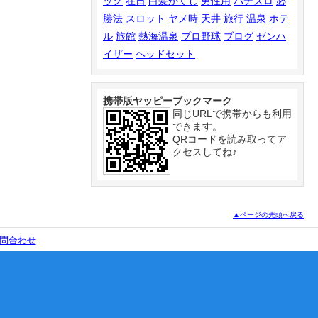
ッグ
在日
白髪かくし
男性用
パチスロ
必
勝法
スロット
ヤメ時
天井
旅行
温泉
ホテ
ル
旅館
熱海温泉
プロ野球
ブログ
ゼンハ
イザー
ヘッドセット
携帯版ヤッピーブックマーク
同じURLで携帯からも利用
できます。
QRコードを読み取ってア
クセスしてね♪
▲ページの先頭へ戻る
問合わせ