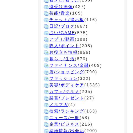
着メロ/着うた
(156)
待受け画像
(427)
芸能/音楽
(109)
チャット/掲示板
(116)
日記/ブログ
(667)
占い/GAME
(575)
アプリ/動画
(388)
収入/ポイント
(208)
お役立ち情報
(856)
暮らし/生活
(870)
ファイナンス/金融
(409)
店/ショッピング
(790)
ファッション
(322)
美容/ボディケア
(1535)
カフェ/グルメ
(205)
懸賞/プレゼント
(27)
メルマガ
(4)
検索/ランキング
(163)
ニュース/一般
(58)
企業/ビジネス
(216)
結婚情報/出会い
(200)