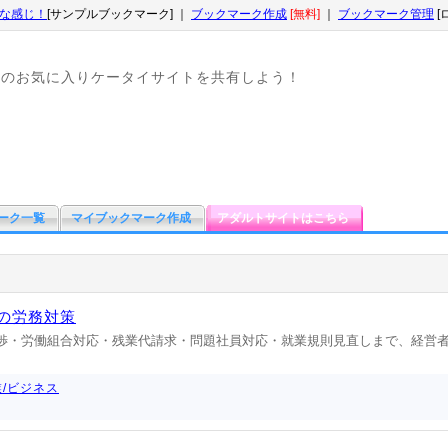
な感じ！
[サンプルブックマーク] ｜
ブックマーク作成
[無料]
｜
ブックマーク管理
[
なのお気に入りケータイサイトを共有しよう！
ーク一覧
マイブックマーク作成
アダルトサイトはこちら
の労務対策
交渉・労働組合対応・残業代請求・問題社員対応・就業規則見直しまで、経営
業/ビジネス