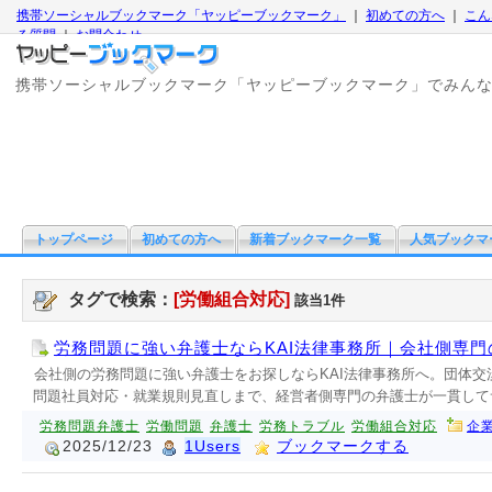
携帯ソーシャルブックマーク「ヤッピーブックマーク」
｜
初めての方へ
｜
こん
る質問
｜
お問合わせ
携帯ソーシャルブックマーク「ヤッピーブックマーク」でみん
トップページ
初めての方へ
新着ブックマーク一覧
人気ブックマ
タグで検索：
[労働組合対応]
該当1件
労務問題に強い弁護士ならKAI法律事務所｜会社側専門
会社側の労務問題に強い弁護士をお探しならKAI法律事務所へ。団体
問題社員対応・就業規則見直しまで、経営者側専門の弁護士が一貫して
労務問題弁護士
労働問題
弁護士
労務トラブル
労働組合対応
企
2025/12/23
1Users
ブックマークする