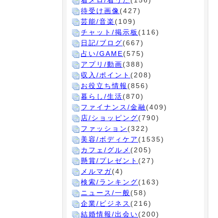
着メロ/着うた
(156)
待受け画像
(427)
芸能/音楽
(109)
チャット/掲示板
(116)
日記/ブログ
(667)
占い/GAME
(575)
アプリ/動画
(388)
収入/ポイント
(208)
お役立ち情報
(856)
暮らし/生活
(870)
ファイナンス/金融
(409)
店/ショッピング
(790)
ファッション
(322)
美容/ボディケア
(1535)
カフェ/グルメ
(205)
懸賞/プレゼント
(27)
メルマガ
(4)
検索/ランキング
(163)
ニュース/一般
(58)
企業/ビジネス
(216)
結婚情報/出会い
(200)