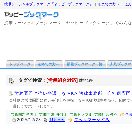
携帯ソーシャルブックマーク「ヤッピーブックマーク」
｜
初めての方へ
｜
こん
携帯ソーシャルブックマーク「ヤッピーブックマーク」でみん
トップページ
初めての方へ
新着ブックマーク一覧
人気ブックマ
タグで検索：
[労働組合対応]
該当1件
労務問題に強い弁護士ならKAI法律事務所｜会社側専門
会社側の労務問題に強い弁護士をお探しならKAI法律事務所へ。団体
一貫してサポートします。
労務問題弁護士
労働問題
弁護士
労務トラブル
労働組合対応
企
2025/12/23
1Users
ブックマークする