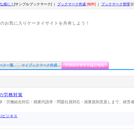
な感じ！
[サンプルブックマーク] ｜
ブックマーク作成
[無料]
｜
ブックマーク管理
[
なのお気に入りケータイサイトを共有しよう！
ーク一覧
マイブックマーク作成
アダルトサイトはこちら
の労務対策
交渉・労働組合対応・残業代請求・問題社員対応・就業規則見直しまで、経営
業/ビジネス