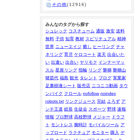
その他
(12916)
みんなのタグから探す
シュレック
コスチューム
通販
激安
送料
無料
子供
知育
教材
スピリチュアル
精神
世界
ニューエイジ
癒し
ヒーリング
チャ
ネリング
育児
ケロコート
楽天
出会いた
い
出逢い
出合い
ヤリモク
インナーマッ
スル
星座リング
指輪
リング
磐梯
磐梯山
猪苗代
福島
観光
タレント
ブログ
実業家
足裏樹液シート
販売店
ニコニコ動画
タウ
ンバイク
クロール
nofollow
noindex
robots.txt
リンクジュース
完結
よろず
ア
ンチ王道
総長
生徒会
スポーツ
野球
速報
情報
プロ野球
高校野球
メジャー
ドラフ
ト
モントレス
腕時計
モバイルツール
ア
ップロード
ラクチュア
モニター
購入
デ