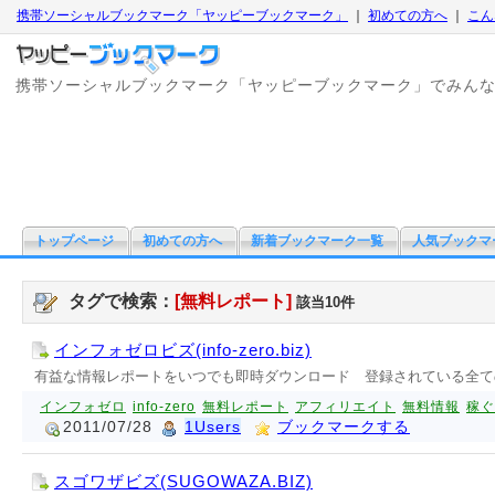
携帯ソーシャルブックマーク「ヤッピーブックマーク」
｜
初めての方へ
｜
こん
携帯ソーシャルブックマーク「ヤッピーブックマーク」でみん
トップページ
初めての方へ
新着ブックマーク一覧
人気ブックマ
タグで検索：
[無料レポート]
該当10件
インフォゼロビズ(info-zero.biz)
有益な情報レポートをいつでも即時ダウンロード 登録されている全てのE
インフォゼロ
info-zero
無料レポート
アフィリエイト
無料情報
稼ぐ
2011/07/28
1Users
ブックマークする
スゴワザビズ(SUGOWAZA.BIZ)