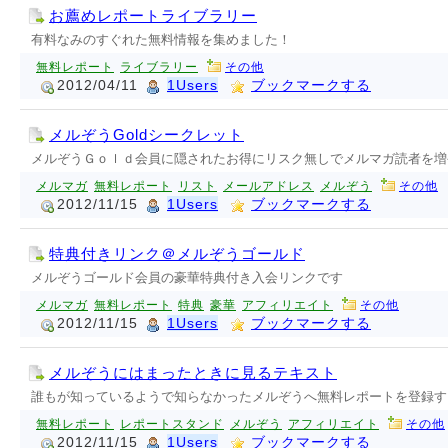
お薦めレポートライブラリー
有料なみのすぐれた無料情報を集めました！
無料レポート
ライブラリー
その他
2012/04/11
1Users
ブックマークする
メルぞうGoldシークレット
メルぞうＧｏｌｄ会員に隠されたお得にリスク無しでメルマガ読者を増
メルマガ
無料レポート
リスト
メールアドレス
メルぞう
その他
2012/11/15
1Users
ブックマークする
特典付きリンク＠メルぞうゴールド
メルぞうゴールド会員の豪華特典付き入会リンクです
メルマガ
無料レポート
特典
豪華
アフィリエイト
その他
2012/11/15
1Users
ブックマークする
メルぞうにはまったときに見るテキスト
誰もが知っているようで知らなかったメルぞうへ無料レポートを登録す
無料レポート
レポートスタンド
メルぞう
アフィリエイト
その他
2012/11/15
1Users
ブックマークする