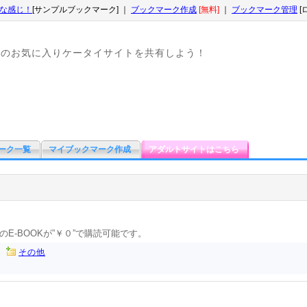
な感じ！
[サンプルブックマーク] ｜
ブックマーク作成
[無料]
｜
ブックマーク管理
[
なのお気に入りケータイサイトを共有しよう！
ーク一覧
マイブックマーク作成
アダルトサイトはこちら
-BOOKが”￥０”で購読可能です。
その他