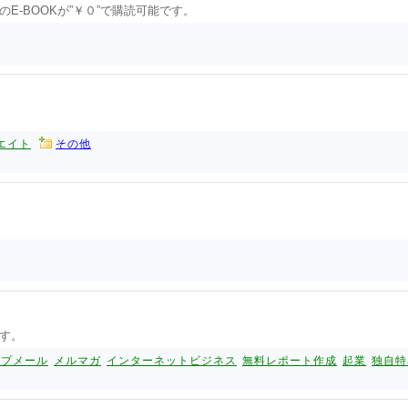
-BOOKが”￥０”で購読可能です。
エイト
その他
す。
ップメール
メルマガ
インターネットビジネス
無料レポート作成
起業
独自特