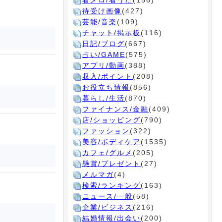
着メロ/着うた
(156)
待受け画像
(427)
芸能/音楽
(109)
チャット/掲示板
(116)
日記/ブログ
(667)
占い/GAME
(575)
アプリ/動画
(388)
収入/ポイント
(208)
お役立ち情報
(856)
暮らし/生活
(870)
ファイナンス/金融
(409)
店/ショッピング
(790)
ファッション
(322)
美容/ボディケア
(1535)
カフェ/グルメ
(205)
懸賞/プレゼント
(27)
メルマガ
(4)
検索/ランキング
(163)
ニュース/一般
(58)
企業/ビジネス
(216)
結婚情報/出会い
(200)