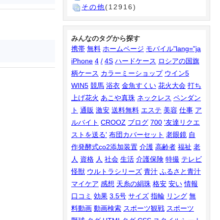
その他
(12916)
みんなのタグから探す
携帯
無料
ホームページ
モバイル"lang="ja
iPhone
4
/
4S
ハードケース
ロシアの国旗
柄ケース
カラーミーショップ
ウイン5
WIN5
競馬
浴衣
金魚すくい
花火大会
打ち
上げ花火
あこや真珠
ネックレス
ペンダン
ト
通販
激安
送料無料
エステ
美容
仕事
ア
ルバイト
CROOZ
ブログ
700
'友達リクエ
ストを送る'
布団カバーセット
老眼鏡
自
作発酵式co2添加装置
介護
高齢者
福祉
老
人
資格
人
社会
生活
介護保険
特撮
テレビ
怪獣
ウルトラシリーズ
青汁
ふるさと青汁
マイケア
感想
天糸の絹珠
格安
安い
情報
口コミ
効果
3.5号
サイズ
指輪
リング
無
料動画
動画検索
スポーツ観戦
スポーツ