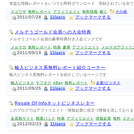
有益な情報レポートをいつでも即時ダウンロード 登録されている全てのE
スゴワザ
無料レポート
アフィリエイト
無料情報
稼ぐ
その他
2011/07/28
1Users
ブックマークする
メルぞうゴールド会員への入会特典
メルぞうゴールド会員の豪華特典付き入会リンクです
メルマガ
無料レポート
特典
豪華
アフィリエイト
メルマガアフィリ
2011/09/19
1Users
ブックマークする
輸入ビジネス系無料レポート紹介コーナー
輸入ビジネス系無料レポートを紹介しているページです
輸入ビジネス
ヤフオク
eBay
無料レポート
企業/ビジネス
2011/09/25
1Users
ブックマークする
Resale Of Infoネットビジネスレター
このブログではアフィリエイト・情報起業に役立つ情報を流しておりま
会員制サイト
開業パック
特典
アフィリエイト
情報起業
無料
ステ
2012/02/23
1Users
ブックマークする