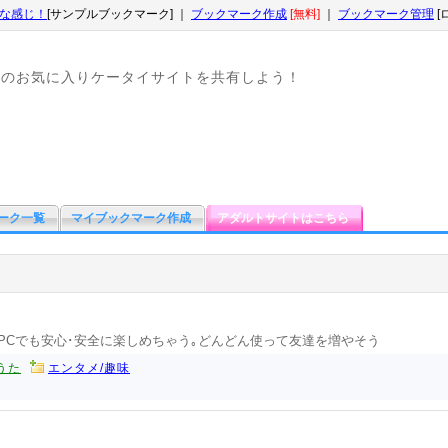
な感じ！
[サンプルブックマーク] ｜
ブックマーク作成
[無料]
｜
ブックマーク管理
[
なのお気に入りケータイサイトを共有しよう！
ーク一覧
マイブックマーク作成
アダルトサイトはこちら
でもPCでも安心･安全に楽しめちゃう｡どんどん使って友達を増やそう
うた
エンタメ/趣味