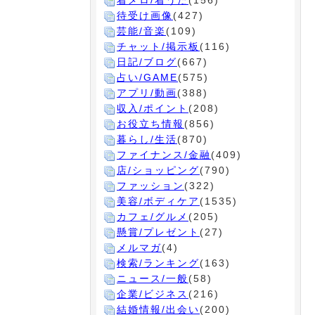
着メロ/着うた
(156)
待受け画像
(427)
芸能/音楽
(109)
チャット/掲示板
(116)
日記/ブログ
(667)
占い/GAME
(575)
アプリ/動画
(388)
収入/ポイント
(208)
お役立ち情報
(856)
暮らし/生活
(870)
ファイナンス/金融
(409)
店/ショッピング
(790)
ファッション
(322)
美容/ボディケア
(1535)
カフェ/グルメ
(205)
懸賞/プレゼント
(27)
メルマガ
(4)
検索/ランキング
(163)
ニュース/一般
(58)
企業/ビジネス
(216)
結婚情報/出会い
(200)