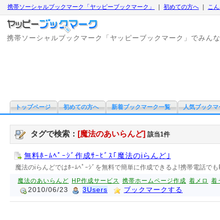
携帯ソーシャルブックマーク「ヤッピーブックマーク」
｜
初めての方へ
｜
こん
携帯ソーシャルブックマーク「ヤッピーブックマーク」でみん
トップページ
初めての方へ
新着ブックマーク一覧
人気ブックマ
タグで検索：
[魔法のあいらんど]
該当1件
無料ﾎｰﾑﾍﾟｰｼﾞ作成ｻｰﾋﾞｽ｢魔法のiらんど｣
魔法のiらんどではﾎｰﾑﾍﾟｰｼﾞを無料で簡単に作成できるよ!携帯電話
魔法のあいらんど
HP作成サービス
携帯ホームページ作成
着メロ
着
2010/06/23
3Users
ブックマークする