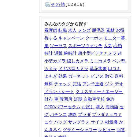
その他
(12916)
みんなのタグから探す
看護師
転職
求人
メンズ
脱毛器
素材
お得
得する
キャンペーン
クーポン
モニター募
集
ソーラス
スポーツウォッチ
人気
心拍
時計
通販
腕時計
超小型ビデオカメラ
超
小型カメラ
隠しカメラ
ミニカメラ
ペン型
カメラ
メガネ型カメラ
草花木果
口コミ
よもぎ
効果
ガーネット
ピアス
激安
送料
無料
チェック
完結
アンチ王道
ジン
デオ
ドラントシート
クリスティーナエージー
財布
車
教習所
短期
自動車学校
免許
C200パワーセラム
お試し
購入
海物語
セ
グ
パチンコ
攻略
プラダ
プラダミュウミ
ュウ
バッグ
サングラス
サイフ
柑気楼
か
んきろう
グラミーシャワー
レビュー
回答