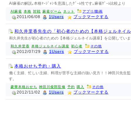
AI麻雀の解説｡本格ﾏｰｼﾞｬﾝを意識したｹﾞｰﾑ性です｡麻雀ｹﾞｰﾑ比較より
AI麻雀
本格
対戦
麻雀ゲーム
ネット
アプリ/動画
2011/06/08
1Users
ブックマークする
和久井里香先生の「初心者のための【本格ジェルネイ
和久井先生が初心者のための【本格ジェルネイル講座】を公開していま
和久井里香
本格ジェルネイル講座
初心者
その他
2012/07/29
1Users
ブックマークする
本格おせち予約・購入
働く主婦、忙しい主婦、料理が苦手な主婦の強い見方！！神田川先生監
す。
豪華本格おせち
神田川俊郎監修
予約
購入
その他
2012/11/02
1Users
ブックマークする