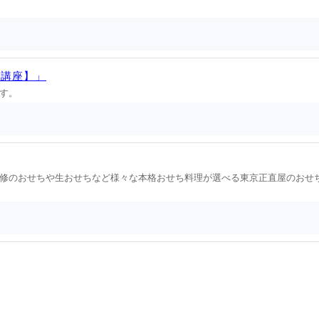
ル講座】」
す。
修のおせちや生おせちなど様々な本格おせち料理が選べる東京正直屋のおせ