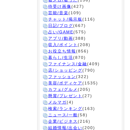
着メロ/着うた
(156)
待受け画像
(427)
芸能/音楽
(109)
チャット/掲示板
(116)
日記/ブログ
(667)
占い/GAME
(575)
アプリ/動画
(388)
収入/ポイント
(208)
お役立ち情報
(856)
暮らし/生活
(870)
ファイナンス/金融
(409)
店/ショッピング
(790)
ファッション
(322)
美容/ボディケア
(1535)
カフェ/グルメ
(205)
懸賞/プレゼント
(27)
メルマガ
(4)
検索/ランキング
(163)
ニュース/一般
(58)
企業/ビジネス
(216)
結婚情報/出会い
(200)