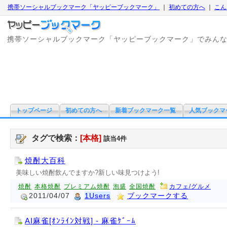
携帯ソーシャルブックマーク「ヤッピーブックマーク」
｜
初めての方へ
｜
こん
携帯ソーシャルブックマーク「ヤッピーブックマーク」でみん
トップページ
初めての方へ
新着ブックマーク一覧
人気ブックマ
タグで検索：
[本格]
該当4件
焼酎大百科
美味しい焼酎飲んでますか?新しい味見つけよう!
焼酎
本格焼酎
プレミアム焼酎
泡盛
全国焼酎
カフェ/グルメ
2011/04/07
1Users
ブックマークする
AI麻雀[ｵﾝﾗｲﾝ対戦] - 麻雀ｹﾞｰﾑ