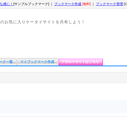
な感じ！
[サンプルブックマーク] ｜
ブックマーク作成
[無料]
｜
ブックマーク管理
[
なのお気に入りケータイサイトを共有しよう！
ーク一覧
マイブックマーク作成
アダルトサイトはこちら