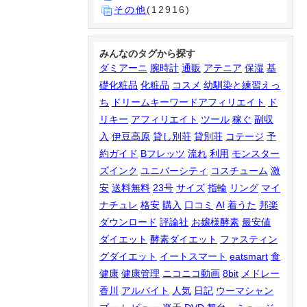
その他
(12916)
みんなのタグから探す
ダミアーニ
腕時計
通販
アテニア
保湿
基
礎化粧品
化粧品
コスメ
幼馴染と練習えっ
ち
ドリームキーワードアフィリエイト
ド
リキー
アフィリエイト
ツール
稼ぐ
副収
入
伊豆高原
貸し別荘
貸別荘
コテージ
予
約ガイド
Bフレッツ
流れ
利用
モンスター
ズインク
ユニバーシティ
コスチューム
激
安
送料無料
23号
サイズ
指輪
リング
マイ
ナチュレ
格安
購入
口コミ
AI
着うた
邦楽
ダウンロード
評論社
お嬢様酵素
最安値
ダイエット
酵素ダイエット
ファスティン
グダイエット
イートスマート
eatsmart
食
健康
健康管理
ニコニコ動画
8bit
メドレー
香川
アルバイト
人気
日記
ウーマシャン