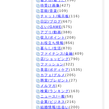
着メロ/着うた
(156)
待受け画像
(427)
芸能/音楽
(109)
チャット/掲示板
(116)
日記/ブログ
(667)
占い/GAME
(575)
アプリ/動画
(388)
収入/ポイント
(208)
お役立ち情報
(856)
暮らし/生活
(870)
ファイナンス/金融
(409)
店/ショッピング
(790)
ファッション
(322)
美容/ボディケア
(1535)
カフェ/グルメ
(205)
懸賞/プレゼント
(27)
メルマガ
(4)
検索/ランキング
(163)
ニュース/一般
(58)
企業/ビジネス
(216)
結婚情報/出会い
(200)