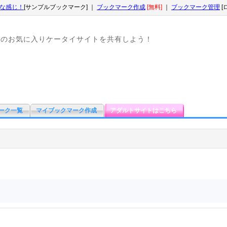
な感じ！
[サンプルブックマーク] ｜
ブックマーク作成
[無料]
｜
ブックマーク管理
[
なのお気に入りケータイサイトを共有しよう！
ーク一覧
マイブックマーク作成
アダルトサイトはこちら