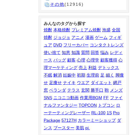
その他
(12916)
みんなのタグから探す
焼酎
本格焼酎
プレミアム焼酎
泡盛
全国
焼酎
ジョジョ
アニメ
漫画
ゲーム
フィギ
ュア
DVD
フリーカバー
コンタクトレンズ
使い捨て
知恵
知識
質問
回答
悩み
レディ
ース
バッグ
顧客
心理
心理学
顧客獲得
心
理マーケティング
売上
利益
デトックス
不眠
解消
妊娠中
初期
生理前
足
細く
脚痩
せ
足痩せ
ナイキ
ウエア
ダイエット
網戸
窓
ベランダ
テラス
玄関
勝手口
鞄
メンズ
SNS
ニコニコ動画
作業用BGM
FF
ファイ
ナルファンタジー
TOPCON
トプコン
ロ
ーテーティングレーザー
RL-100
1S
Pro
Package
57127H
カラーミーショップ
ダ
ンス
ブースター
美肌
pi.