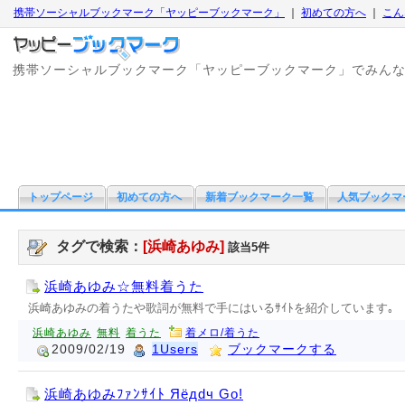
携帯ソーシャルブックマーク「ヤッピーブックマーク」
｜
初めての方へ
｜
こん
携帯ソーシャルブックマーク「ヤッピーブックマーク」でみん
トップページ
初めての方へ
新着ブックマーク一覧
人気ブックマ
タグで検索：
[浜崎あゆみ]
該当5件
浜崎あゆみ☆無料着うた
浜崎あゆみの着うたや歌詞が無料で手にはいるｻｲﾄを紹介しています｡
浜崎あゆみ
無料
着うた
着メロ/着うた
2009/02/19
1Users
ブックマークする
浜崎あゆみﾌｧﾝｻｲﾄ Яёдdч Go!