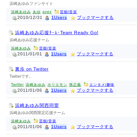
浜崎あゆみファンサイト
浜崎あゆみ
あゆ
avex
芸能/音楽
2010/12/31
1Users
ブックマークする
浜崎あゆみ応援ﾁｰﾑ･Team Ready Go!
浜崎あゆみ応援チーム
浜崎あゆみ
芸能/音楽
2011/01/01
1Users
ブックマークする
裏歩 on Twitter
Twitterです。
Twitter
浜崎あゆみ
ホリエモン
孫正義
エンタメ/趣味
2011/01/06
1Users
ブックマークする
浜崎あゆみ関西同盟
浜崎あゆみ関西限定応援チーム
浜崎あゆみ
芸能/音楽
2011/01/06
1Users
ブックマークする