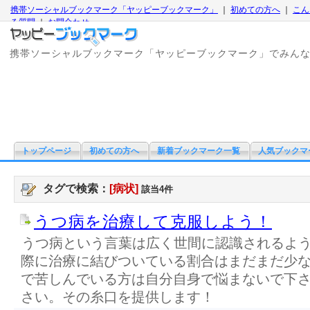
携帯ソーシャルブックマーク「ヤッピーブックマーク」
｜
初めての方へ
｜
こん
る質問
｜
お問合わせ
携帯ソーシャルブックマーク「ヤッピーブックマーク」でみん
トップページ
初めての方へ
新着ブックマーク一覧
人気ブックマ
タグで検索：
[病状]
該当4件
うつ病を治療して克服しよう！
うつ病という言葉は広く世間に認識されるよ
際に治療に結びついている割合はまだまだ少
で苦しんでいる方は自分自身で悩まないで下
さい。その糸口を提供します！