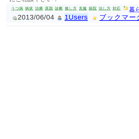
うつ病
病状
治療
原因
診断
接し方
克服
病院
治し方
対応
暮
2013/06/04
1Users
ブックマー