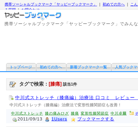
携帯ソーシャルブックマーク「ヤッピーブックマーク」
｜
初めての方へ
｜
こん
る質問
｜
お問合わせ
携帯ソーシャルブックマーク「ヤッピーブックマーク」でみん
トップページ
初めての方へ
新着ブックマーク一覧
人気ブックマ
タグで検索：
[膝痛]
該当1件
中川式ストレッチ（膝痛編）治療法 口コミ レビュー
中川式ストレッチ（膝痛編）治療法で変形性膝関節症も改善！
中川式ストレッチ
膝の痛みひざ
膝痛
変形性膝関節症
中川卓爾
2011/09/13
1Users
ブックマークする