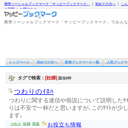
携帯ソーシャルブックマーク「ヤッピーブックマーク」
｜
初めての方へ
｜
こん
る質問
｜
お問合わせ
携帯ソーシャルブックマーク「ヤッピーブックマーク」でみん
トップページ
初めての方へ
新着ブックマーク一覧
人気ブックマ
タグで検索：
[妊婦]
該当8件
つわりのｲﾛﾊ
つわりに関する迷信や俗説について説明したｻｲ
りは不安で一杯だと思いますが､このｻｲﾄが少
ます｡
つわり
妊婦
初産
お役立ち情報