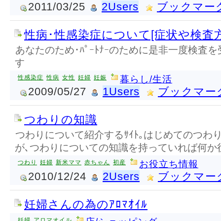
2011/03/25
2Users
ブックマー
性病･性感染症について[症状や検査方
あなたのため･ﾊﾟｰﾄﾅｰのために是非一度検査を
す
性感染症
性病
女性
妊婦
妊娠
暮らし/生活
2009/05/27
1Users
ブックマー
つわりの知識
つわりについて紹介するｻｲﾄ｡はじめてのつわ
が､つわりについての知識を持っていれば何か
つわり
妊婦
新米ママ
赤ちゃん
初産
お役立ち情報
2010/12/24
2Users
ブックマー
妊婦さんの為のｱﾛﾏｵｲﾙ
妊婦
アロマオイル