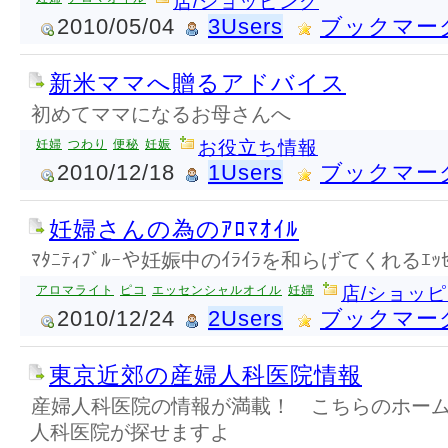
店/ショッピング
2010/05/04
3Users
ブックマー
新米ママへ贈るアドバイス
初めてママになるお母さんへ
妊婦
つわり
便秘
妊娠
お役立ち情報
2010/12/18
1Users
ブックマー
妊婦さんの為のｱﾛﾏｵｲﾙ
ﾏﾀﾆﾃｨﾌﾞﾙｰや妊娠中のｲﾗｲﾗを和らげてくれるｴｯｾ
アロマライト
ピコ
エッセンシャルオイル
妊婦
店/ショッ
2010/12/24
2Users
ブックマー
東京近郊の産婦人科医院情報
産婦人科医院の情報が満載！ こちらのホー
人科医院が探せますよ