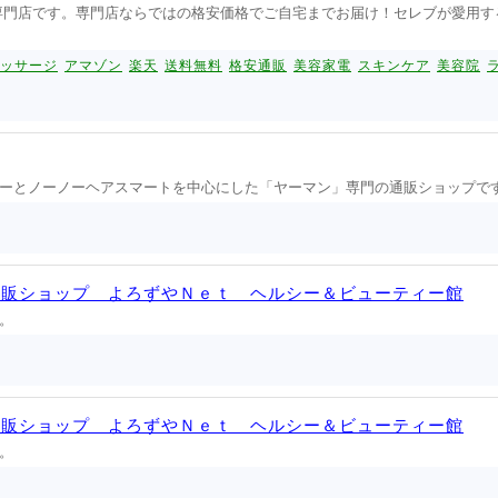
商品の通販専門店です。専門店ならではの格安価格でご自宅までお届け！セレブが愛用
ッサージ
アマゾン
楽天
送料無料
格安通販
美容家電
スキンケア
美容院
ーとノーノーヘアスマートを中心にした「ヤーマン」専門の通販ショップで
通販ショップ よろずやＮｅｔ ヘルシー＆ビューティー館
。
通販ショップ よろずやＮｅｔ ヘルシー＆ビューティー館
。