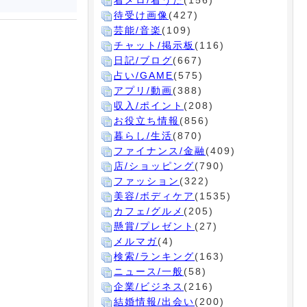
着メロ/着うた
(156)
待受け画像
(427)
芸能/音楽
(109)
チャット/掲示板
(116)
日記/ブログ
(667)
占い/GAME
(575)
アプリ/動画
(388)
収入/ポイント
(208)
お役立ち情報
(856)
暮らし/生活
(870)
ファイナンス/金融
(409)
店/ショッピング
(790)
ファッション
(322)
美容/ボディケア
(1535)
カフェ/グルメ
(205)
懸賞/プレゼント
(27)
メルマガ
(4)
検索/ランキング
(163)
ニュース/一般
(58)
企業/ビジネス
(216)
結婚情報/出会い
(200)