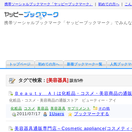
携帯ソーシャルブックマーク「ヤッピーブックマーク」
｜
初めての方へ
｜
こん
携帯ソーシャルブックマーク「ヤッピーブックマーク」でみん
トップページ
初めての方へ
新着ブックマーク一覧
人気ブックマ
タグで検索：
[美容器具]
該当5件
Ｂｅａｕｔｙ ＡＩは化粧品・コスメ・美容商品の通
化粧品・コスメ・美容商品の通販ストア ビューティー・アイ
化粧品
コスメ
美容品
美容器具
サプリメント
その他
2011/07/17
1Users
ブックマークする
美容器具通販専門店～Cosmetic appliance(コスメ