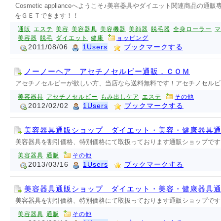
Cosmetic applianceへようこそ♪美容器具やダイエット関連
をＧＥＴできます！！
通販
エステ
美容
美容器具
美容機器
美顔器
脱毛器
全身ローラー
マ
美容器
脱毛
ダイエット
健康
ョッピング
2011/08/06
1Users
ブックマークする
ノーノーヘア アセチノセルビー通販．ＣＯＭ
アセチノセルビーが欲しい方、当店なら送料無料です！アセチノセルビ
美容器具
アセチノセルビー
もみ出しケア
エステ
その他
2012/02/02
1Users
ブックマークする
美容器具通販ショップ ダイエット・美容・健康器具
美容器具を割引価格、特別価格にて取扱っております通販ショップです
美容器具
通販
その他
2013/03/16
1Users
ブックマークする
美容器具通販ショップ ダイエット・美容・健康器具
美容器具を割引価格、特別価格にて取扱っております通販ショップです
美容器具
通販
その他