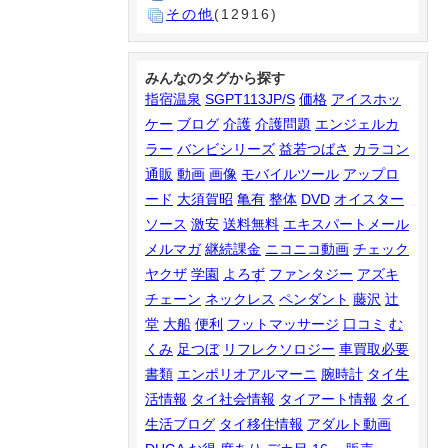
その他
(12916)
みんなのタグから探す
指宿温泉
SGPT113JP/S
価格
アイスホッ
ケー
ブログ
介護
介護問題
エンジェルカ
ラー
バンビシリーズ
益若つばさ
カラコン
通販
動画
画像
モバイルツール
アップロ
ード
大須賀昭
亀有
整体
DVD
オイスター
ソース
激安
送料無料
エキスパートメール
メルマガ
継続課金
ニコニコ動画
チェック
ヤクザ
学園
よろず
ファンタジー
アズキ
チェーン
ネックレス
ペンダント
藤沢
辻
堂
大船
便利
フットマッサージ
口コミ
む
くみ
足つぼ
リフレクソロジー
車買取必要
書類
エンポリオアルマーニ
腕時計
タイ生
活情報
タイ社会情報
タイアート情報
タイ
生活ブログ
タイ移住情報
アダルト動画