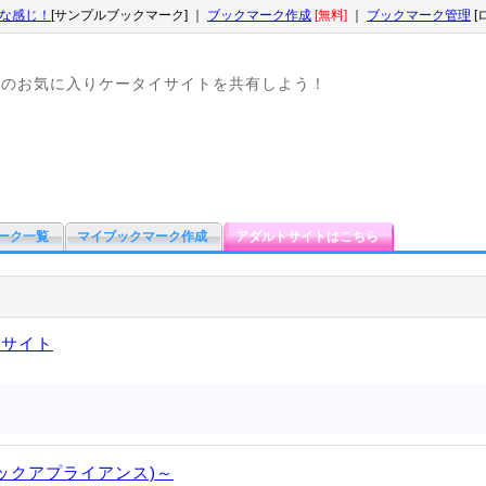
な感じ！
[サンプルブックマーク] ｜
ブックマーク作成
[無料]
｜
ブックマーク管理
[
なのお気に入りケータイサイトを共有しよう！
ーク一覧
マイブックマーク作成
アダルトサイトはこちら
販サイト
ティックアプライアンス)～