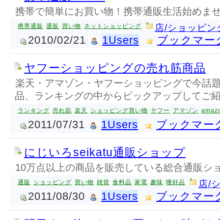
携帯で簡単にお買い物！携帯通販生活始めま
携帯通販
通販
買い物
ネットショッピング
店/ショッピン
2010/02/21
1Users
ブックマー
ヤフーショッピングの売れ筋商品
楽天・アマゾン・ヤフーショッピングで今話
品、ランキングの中からピックアップしてご
ランキング
売れ筋
楽天
ショッピング買い物
ヤフー
アマゾン
amaz
2011/07/31
1Users
ブックマー
にじいろseikatu通販ショップ
10万点以上の商品を販売している総合通販シ
通販
ショッピング
買い物
雑貨
食料品
家電
趣味
嗜好品
店/
2011/08/30
1Users
ブックマー