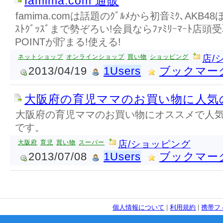
famima.com 通販
famima.comは話題のｸﾞﾙﾒから初音ﾐｸ､AKB48ほ
ｽﾄｸﾞｯｽﾞまで勢ぞろい!会員ならﾌｧﾐﾘｰﾏｰﾄ店頭
POINTが貯まる!使える!
ネットショップ
オンラインショップ
買い物
ショッピング
店/
2013/04/19
1Users
ブックマー
大阪府の育児ママのお買い物に人気
大阪府の育児ママのお買い物にオススメで人
です。
大阪府
育児
買い物
スーパー
店/ショッピング
2013/07/08
1Users
ブックマー
個人情報について
|
利用規約
|
携帯フ