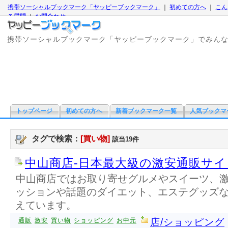
携帯ソーシャルブックマーク「ヤッピーブックマーク」
｜
初めての方へ
｜
こん
る質問
｜
お問合わせ
携帯ソーシャルブックマーク「ヤッピーブックマーク」でみん
トップページ
初めての方へ
新着ブックマーク一覧
人気ブックマ
タグで検索：
[買い物]
該当19件
中山商店-日本最大級の激安通販サイ
中山商店ではお取り寄せグルメやスイーツ、
ッションや話題のダイエット、エステグッズ
えています。
通販
激安
買い物
ショッピング
お中元
店/ショッピング