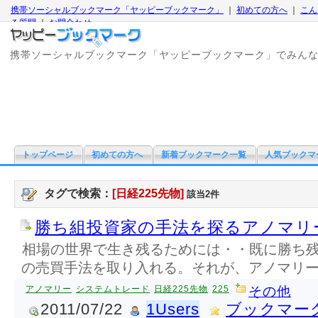
携帯ソーシャルブックマーク「ヤッピーブックマーク」
｜
初めての方へ
｜
こん
る質問
｜
お問合わせ
携帯ソーシャルブックマーク「ヤッピーブックマーク」でみん
トップページ
初めての方へ
新着ブックマーク一覧
人気ブックマ
タグで検索：
[日経225先物]
該当2件
勝ち組投資家の手法を探るアノマリ
相場の世界で生き残るためには・・既に勝ち
の売買手法を取り入れる。それが、アノマリ
アノマリー
システムトレード
日経225先物
225
その他
2011/07/22
1Users
ブックマー