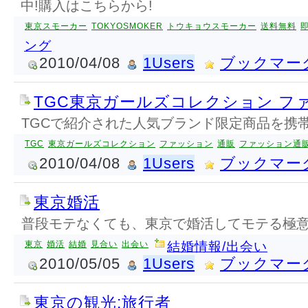
中!購入はこちらから!
東京スモーカー
TOKYOSMOKER
トウキョウスモーカー
送料無料
ング
2010/04/08
1Users
ブックマー
TGC東京ガールズコレクション フ
TGCで紹介された人気ブランド限定商品を携
TGC
東京ガールズコレクション
ファッション
通販
ファッション通
2010/04/08
1Users
ブックマー
東京婚活
普段モテなくても、東京で婚活してモテる極
東京
婚活
結婚
見合い
出会い
結婚情報/出会い
2010/05/05
1Users
ブックマー
東京の観光:旅行者