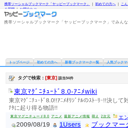
携帯ソーシャルブックマーク「ヤッピーブックマーク」
｜
初めての方へ
｜
こん
る質問
｜
お問合わせ
携帯ソーシャルブックマーク「ヤッピーブックマーク」でみん
トップページ
初めての方へ
新着ブックマーク一覧
人気ブックマ
タグで検索：
[東京]
該当94件
東京ﾏｸﾞﾆﾁｭｰﾄﾞ8.0-ｱﾆﾒwiki
東京ﾏｸﾞﾆﾁｭｰﾄﾞ8.0!!ｱﾆﾒｵﾘｼﾞﾅﾙのｽﾄｰﾘｰ!!
ﾅﾀに起り得る物語!!
東京マグニチュード8.0
アニメ
最新アニメ情報
萌え
2次元
エ
2009/08/19
1Users
ブックマー