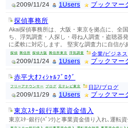
2009/11/24
1Users
ブックマー
探偵事務所
Akai探偵事務所は、大阪・東京を拠点に、全
ち、浮気調査・人探し・尋ね人調査・盗聴器
に柔軟に対応します。 堅実な調査力に自信が
探偵
興信所
探偵大阪
興信所東京
浮気調査
企業/ビジネス
2009/11/24
1Users
ブックマー
赤平大ｵﾌｨｼｬﾙﾌﾞﾛｸﾞ
フリーアナウンサー
ブログ
元テレビ東京
日記/ブログ
2009/11/29
1Users
ブックマー
東京ｽﾀｰ銀行事業資金借入
東京ｽﾀｰ銀行(ﾊﾞﾝｸ)と事業資金借り入れ､運