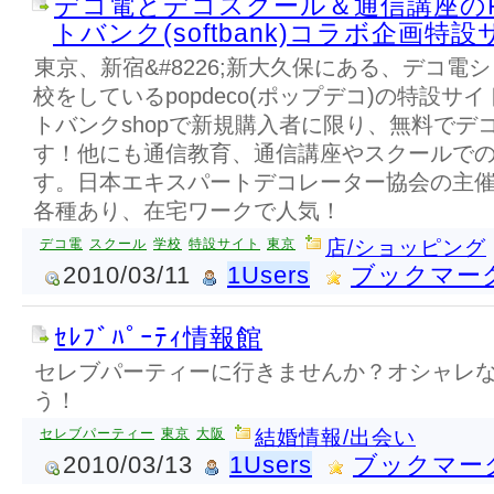
デコ電とデコスクール＆通信講座のP
トバンク(softbank)コラボ企画特
東京、新宿&#8226;新大久保にある、デコ電
校をしているpopdeco(ポップデコ)の特設
トバンクshopで新規購入者に限り、無料でデ
す！他にも通信教育、通信講座やスクールで
す。日本エキスパートデコレーター協会の主
各種あり、在宅ワークで人気！
デコ電
スクール
学校
特設サイト
東京
店/ショッピング
2010/03/11
1Users
ブックマー
ｾﾚﾌﾞﾊﾟｰﾃｨ情報館
セレブパーティーに行きませんか？オシャレ
う！
セレブパーティー
東京
大阪
結婚情報/出会い
2010/03/13
1Users
ブックマー