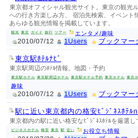
東京都オフィシャル観光サイト。東京の観光
への行き方楽しみ方、 宿泊先検索、イベント
あらゆる観光情報を掲載しています。
観光
東京
ガイド
旅行
ツアー
エンタメ/趣味
2010/07/12
1Users
ブックマー
東京駅ﾎﾃﾙﾅﾋﾞ
東京駅周辺のﾎﾃﾙ情報。地図・予約
東京駅ホテル
東京駅周辺ホテル
東京駅ホテル予約
東京ホテル
東京
趣味
2010/07/12
1Users
ブックマー
駅に近い東京都内の格安ﾋﾞｼﾞﾈｽﾎﾃﾙna
東京都内の駅に近い格安なﾋﾞｼﾞﾈｽﾎﾃﾙを厳選
ビジネスホテル
格安
東京
駅
近い
お役立ち情報