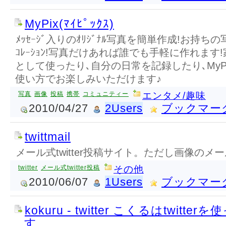
MyPix(ﾏｲﾋﾟｯｸｽ)
ﾒｯｾｰｼﾞ入りのｵﾘｼﾞﾅﾙ写真を簡単作成!お持ち
ｺﾚｰｼｮﾝ!写真だけあれば誰でも手軽に作れます!
として使ったり､自分の日常を記録したり､MyPix(
使い方でお楽しみいただけます♪
写真
画像
投稿
携帯
コミュニティー
エンタメ/趣味
2010/04/27
2Users
ブックマー
twittmail
メール式twitter投稿サイト。ただし画像の
twitter
メール式twitter投稿
その他
2010/06/07
1Users
ブックマー
kokuru - twitter こくるはtwit
す