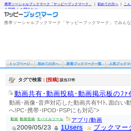
携帯ソーシャルブックマーク「ヤッピーブックマーク」
｜
初めての方へ
｜
こん
る質問
｜
お問合わせ
携帯ソーシャルブックマーク「ヤッピーブックマーク」でみん
トップページ
初めての方へ
新着ブックマーク一覧
人気ブックマ
タグで検索：
[投稿]
該当37件
動画共有･動画投稿･動画掲示板のﾌｧｲ
動画･画像･音声対応した動画共有ｻｲﾄ､面白い動画
へ!PC･携帯･IPOD･PSPにも対応">
動画
動画投稿
モバイルツール
アプリ/動画
2009/05/23
1Users
ブックマー