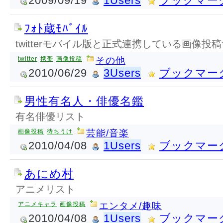
2009/09/19
1Users
ブックマー
ﾌｫﾄ蔵ﾓﾊﾞｲﾙ
twitterモバイル版と正式連携している画像投
twitter
携帯
画像投稿
その他
2010/06/29
3Users
ブックマー
男性有名人・俳優名鑑
有名俳優リスト
画像投稿
待ちうけ
芸能/音楽
2010/04/08
1Users
ブックマー
あにめ村
アニメリスト
アニメキャラ
画像投稿
エンタメ/趣味
2010/04/08
1Users
ブックマー