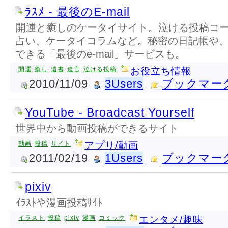
ﾗｽﾒ - 最後のE-mail
開運と癒しのケータイサイト。泣ける投稿コ
占い、ケータイコラムなど。秘密の日記帳や
できる「最後のe-mail」サービスも。
開運
癒し
遺書
遺言
泣ける投稿
お役立ち情報
2010/11/09
3Users
ブックマー
YouTube - Broadcast Yourself
世界中から動画投稿ができるサイト
動画
投稿
サイト
アプリ/動画
2011/02/19
1Users
ブックマー
pixiv
ｲﾗｽﾄや漫画投稿ｻｲﾄ
イラスト
投稿
pixiv
漫画
コミック
エンタメ/趣味