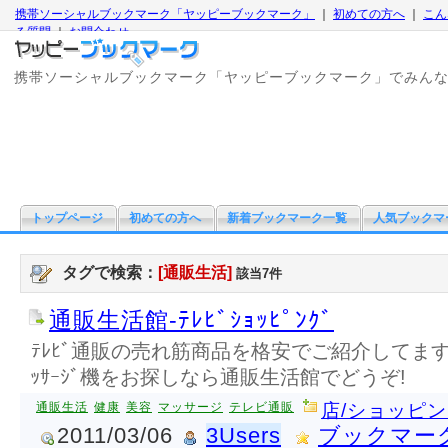
携帯ソーシャルブックマーク「ヤッピーブックマーク」
｜
初めての方へ
｜
こん
る質問
｜
お問合わせ
携帯ソーシャルブックマーク「ヤッピーブックマーク」でみん
トップページ
初めての方へ
新着ブックマーク一覧
人気ブックマ
タグで検索：
[通販生活]
該当7件
通販生活館-ﾃﾚﾋﾞｼｮｯﾋﾟﾝｸﾞ
ﾃﾚﾋﾞ通販の売れ筋商品を格安でご紹介してます
ｯｻｰｼﾞ機をお探しなら通販生活館でどうぞ!
通販生活
健康
美容
マッサージ
テレビ通販
店/ショッピ
2011/03/06
3Users
ブックマー