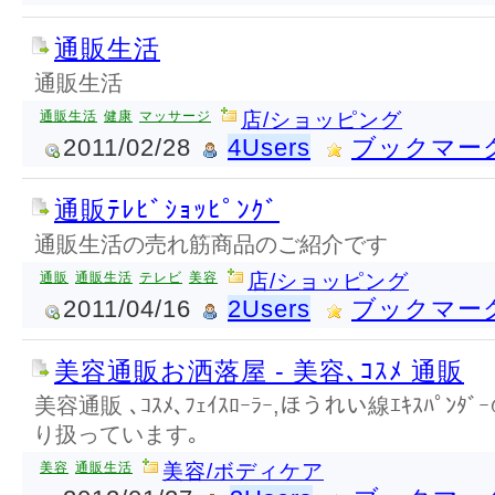
通販生活
通販生活
通販生活
健康
マッサージ
店/ショッピング
2011/02/28
4Users
ブックマー
通販ﾃﾚﾋﾞｼｮｯﾋﾟﾝｸﾞ
通販生活の売れ筋商品のご紹介です
通販
通販生活
テレビ
美容
店/ショッピング
2011/04/16
2Users
ブックマー
美容通販お洒落屋 - 美容､ｺｽﾒ 通販
美容通販 ､ｺｽﾒ､ﾌｪｲｽﾛｰﾗｰ,ほうれい線ｴｷｽﾊﾟ
り扱っています｡
美容
通販生活
美容/ボディケア