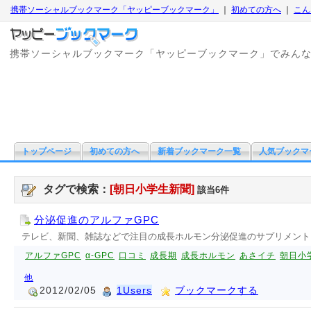
携帯ソーシャルブックマーク「ヤッピーブックマーク」
｜
初めての方へ
｜
こん
携帯ソーシャルブックマーク「ヤッピーブックマーク」でみん
トップページ
初めての方へ
新着ブックマーク一覧
人気ブックマ
タグで検索：
[朝日小学生新聞]
該当6件
分泌促進のアルファGPC
テレビ、新聞、雑誌などで注目の成長ホルモン分泌促進のサプリメント
アルファGPC
α-GPC
口コミ
成長期
成長ホルモン
あさイチ
朝日小
他
2012/02/05
1Users
ブックマークする