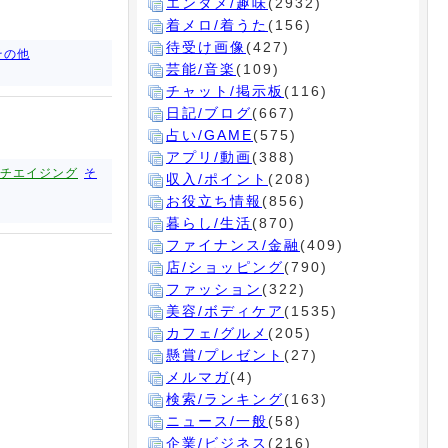
エンタメ/趣味
(2932)
着メロ/着うた
(156)
待受け画像
(427)
その他
芸能/音楽
(109)
チャット/掲示板
(116)
日記/ブログ
(667)
占い/GAME
(575)
アプリ/動画
(388)
チエイジング
そ
収入/ポイント
(208)
お役立ち情報
(856)
暮らし/生活
(870)
ファイナンス/金融
(409)
店/ショッピング
(790)
ファッション
(322)
美容/ボディケア
(1535)
カフェ/グルメ
(205)
懸賞/プレゼント
(27)
メルマガ
(4)
検索/ランキング
(163)
ニュース/一般
(58)
企業/ビジネス
(216)