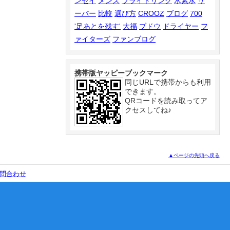
ンセイ
メンズ
ブライトリング
水素水
サ
ーバー
比較
選び方
CROOZ
ブログ
700
'足あとを残す'
大福
ブドウ
ドライヤー
フ
ァイターズ
ファンブログ
携帯版ヤッピーブックマーク
同じURLで携帯からも利用
できます。
QRコードを読み取ってア
クセスしてね♪
▲ページの先頭へ戻る
問合わせ