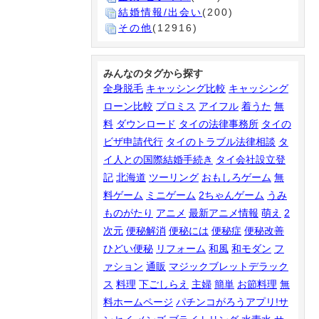
結婚情報/出会い
(200)
その他
(12916)
みんなのタグから探す
全身脱毛
キャッシング比較
キャッシング
ローン比較
プロミス
アイフル
着うた
無
料
ダウンロード
タイの法律事務所
タイの
ビザ申請代行
タイのトラブル法律相談
タ
イ人との国際結婚手続き
タイ会社設立登
記
北海道
ツーリング
おもしろゲーム
無
料ゲーム
ミニゲーム
2ちゃんゲーム
うみ
ものがたり
アニメ
最新アニメ情報
萌え
2
次元
便秘解消
便秘には
便秘症
便秘改善
ひどい便秘
リフォーム
和風
和モダン
フ
ァション
通販
マジックブレットデラック
ス
料理
下ごしらえ
主婦
簡単
お節料理
無
料ホームページ
パチンコがろうアプリ!サ