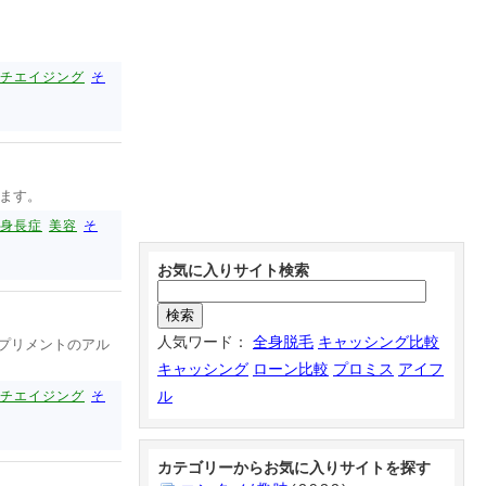
チエイジング
そ
います。
身長症
美容
そ
お気に入りサイト検索
人気ワード：
全身脱毛
キャッシング比較
サプリメントのアル
キャッシング
ローン比較
プロミス
アイフ
ル
チエイジング
そ
カテゴリーからお気に入りサイトを探す