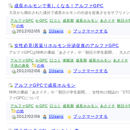
成長ホルモンで美しくなる！アルファGPC
大豆から摘出された成分で成長ホルモンの分泌を促進させるサプリメン
アルファGPC
α-GPC
口コミ
成長期
成長ホルモン
あさイチ
朝日小
の他
2012/02/05
1Users
ブックマークする
女性必見!若返りホルモン分泌促進のアルファGPC
アルファGPCはNHKの番組「あさイチ」や「朝日小学生新聞」、大人の
アルファGPC
α-GPC
口コミ
体験談
成長期
成長ホルモン
あさイチ
子供の身長
の他
2012/02/06
1Users
ブックマークする
アルファGPCで成長ホルモン
NHKの番組「あさイチ」や「朝日小学生新聞」、女性向け雑誌の「ST
ファGPCについて
アルファGPC
α-GPC
口コミ
成長期
成長ホルモン
あさイチ
朝日小
の他
2012/02/06
1Users
ブックマークする