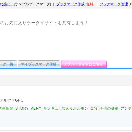
な感じ！
[サンプルブックマーク] ｜
ブックマーク作成
[無料]
｜
ブックマーク管理
[
なのお気に入りケータイサイトを共有しよう！
ーク一覧
マイブックマーク作成
アダルトサイトはこちら
アルファGPC
学生新聞
STORY
VERY
サンキュ!
若返りホルモン
美容
子供の身長
アンチ