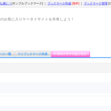
な感じ！
[サンプルブックマーク] ｜
ブックマーク作成
[無料]
｜
ブックマーク管理
[
なのお気に入りケータイサイトを共有しよう！
ーク一覧
マイブックマーク作成
アダルトサイトはこちら