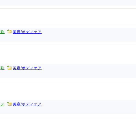
体験
美容/ボディケア
体験
美容/ボディケア
ステ
美容/ボディケア