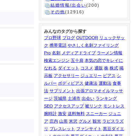
結婚情報/出会い
(200)
その他
(12916)
みんなのタグから探す
プロ野球
ブログ
OUTDOOR
リュックサッ
ク
携帯電話
やさしく名刺ファイリング
Pro
名刺
メディアドライブ
ラーメン情報
検索エンジン
五十肩
本気の恋でキレイに
なれる
ダイエット
コスメ
通販
株
株式
掲
示板
アクセサリー
ジュエリー
ピアス
シ
ルバー
ボディピアス
健康法
運動法
食事
法
サプリメント
出張アロマオイルマッサ
ージ
茨城県
土浦市
出会い
ランキング
SEO
アクセスアップ
被リンク
モントレス
腕時計
激安
送料無料
スニーカー
ジュニ
ア
庄内
山形
米沢
グルメ
観光
ラピスラズ
リ
ブレスレット
ファンサイト
黒豆ダイエ