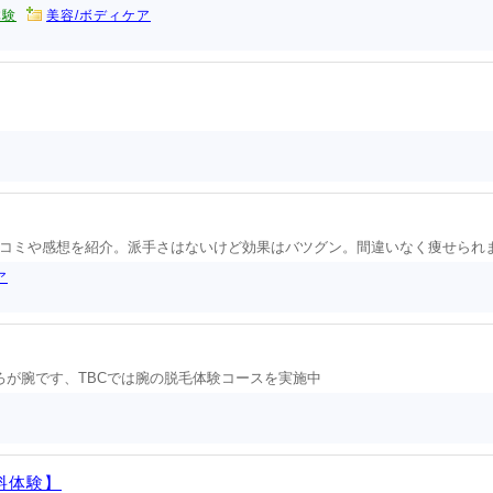
体験
美容/ボディケア
コミや感想を紹介。派手さはないけど効果はバツグン。間違いなく痩せられ
ア
ろが腕です、TBCでは腕の脱毛体験コースを実施中
無料体験】