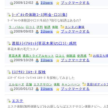
2009/12/02
1Users
ブックマークする
ﾗ･ﾊﾟﾙﾚの体験ｺｰｽ[料金･口ｺﾐ集]
ﾗ･ﾊﾟﾙﾚの体験談や口ｺﾐを紹介?強引な勧誘はあるの?
ラ・パルレ
口コミ
評判
勧誘
体験
エンタメ/趣味
2009/09/03
1Users
ブックマークする
透肌ﾄﾗｲｱﾙｾｯﾄ[草花木果]の口ｺﾐ･感想
草花木果の毛穴コスメ
草花木果
透肌トライアルセット
口コミ
体験談
使用感
お役立ち
2009/10/28
1Users
ブックマークする
ｴｽﾃｻﾛﾝ ｴﾙｾｰﾇ 探検
ｴｽﾃ･ﾀﾞｲｴｯﾄ･ﾌｪｲｼｬﾙ ｴﾙｾｰﾇ を探検してみました
エルセーヌ
店舗
エステサロン
体験
キャンペーン
美容/ボディケ
2010/01/12
1Users
ブックマークする
エステ
エステ体験(無料体験など)をお探しならばエステサロン体験ナビへ。