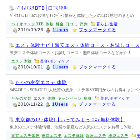
ﾊﾞｲｵｴｽﾃBTB│口ｺﾐ評判
ﾊﾞｲｵｴｽﾃBTBのお得なｷｬﾝﾍﾟｰﾝ情報と体験した人の口ｺﾐ感想のまとめ
バイオエステBTB
体験
料金
口コミ
評判
暮らし/生活
2010/09/26
1Users
ブックマークする
エステ体験ナビ | 激安エステ体験コース・お試しコー
激安エステ体験コース・お試しコース・無料体験コースなど紹介！
エステ体験
美容/ボディケア
2010/10/01
1Users
ブックマークする
たかの友梨エステ 体験
54%OFF～90%OFF!!大絶賛の痩身エステ等3000円からのお得キャン
たかの友梨
エステ
体験
キャンペーン
痩身
美容/ボディケア
2010/11/22
1Users
ブックマークする
東京都のｴｽﾃ体験|【いってみよっ!ｴｽﾃ無料体験】
東京のエステ体験情報。池袋や銀座など人気のエステをお得に体験。
東京エステ体験
東京エステ
エステ体験
銀座エステ
池袋エステ