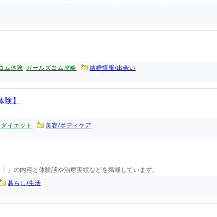
コム体験
ガールズコム攻略
結婚情報/出会い
料体験】
テダイエット
美容/ボディケア
の脱出！」の内容と体験談や治療実績などを掲載しています。
暮らし/生活