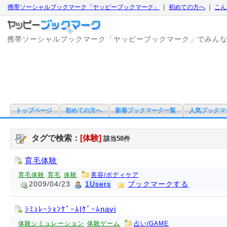
携帯ソーシャルブックマーク「ヤッピーブックマーク」
｜
初めての方へ
｜
こん
携帯ソーシャルブックマーク「ヤッピーブックマーク」でみん
トップページ
初めての方へ
新着ブックマーク一覧
人気ブックマ
タグで検索：
[体験]
該当58件
育毛体験
育毛体験
育毛
体験
美容/ボディケア
2009/04/23
1Users
ブックマークする
ｼﾐｭﾚｰｼｮﾝｹﾞｰﾑ|ｹﾞｰﾑnavi
体験シミュレーション
体験ゲーム
占い/GAME