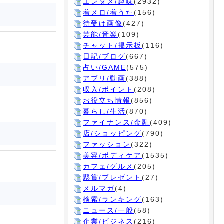
エンタメ/趣味
(2932)
着メロ/着うた
(156)
待受け画像
(427)
芸能/音楽
(109)
チャット/掲示板
(116)
日記/ブログ
(667)
占い/GAME
(575)
アプリ/動画
(388)
収入/ポイント
(208)
お役立ち情報
(856)
暮らし/生活
(870)
ファイナンス/金融
(409)
店/ショッピング
(790)
ファッション
(322)
美容/ボディケア
(1535)
カフェ/グルメ
(205)
懸賞/プレゼント
(27)
メルマガ
(4)
検索/ランキング
(163)
ニュース/一般
(58)
企業/ビジネス
(216)