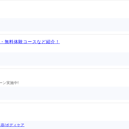
ス・無料体験コースなど紹介！
ペーン実施中!
美容/ボディケア