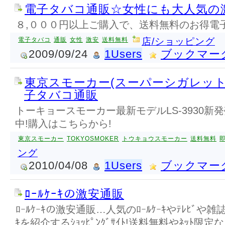
電子タバコ通販☆女性にも大人気の
８,０００円以上ご購入で、送料無料のお得電
電子タバコ
通販
女性
激安
送料無料
店/ショッピング
2009/09/24
1Users
ブックマー
東京スモーカー(スーパーシガレット最
子タバコ通販
トーキョースモーカー最新モデルLS-3930新
中!購入はこちらから!
東京スモーカー
TOKYOSMOKER
トウキョウスモーカー
送料無料
ング
2010/04/08
1Users
ブックマー
ﾛｰﾙｹｰｷの激安通販
ﾛｰﾙｹｰｷの激安通販…人気のﾛｰﾙｹｰｷやﾃﾚﾋﾞや雑
ｷを紹介するｼｮｯﾋﾟﾝｸﾞｻｲﾄ!送料無料やﾈｯﾄ限定