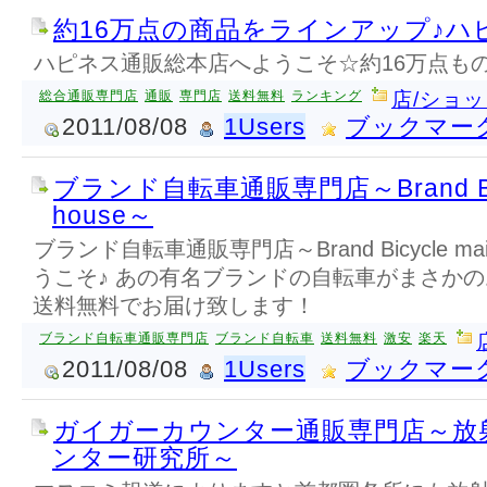
約16万点の商品をラインアップ♪ハ
ハピネス通販総本店へようこそ☆約16万点も
総合通販専門店
通販
専門店
送料無料
ランキング
店/ショ
2011/08/08
1Users
ブックマー
ブランド自転車通販専門店～Brand Bicyc
house～
ブランド自転車通販専門店～Brand Bicycle mail-
うこそ♪ あの有名ブランドの自転車がまさか
送料無料でお届け致します！
ブランド自転車通販専門店
ブランド自転車
送料無料
激安
楽天
2011/08/08
1Users
ブックマー
ガイガーカウンター通販専門店～放
ンター研究所～