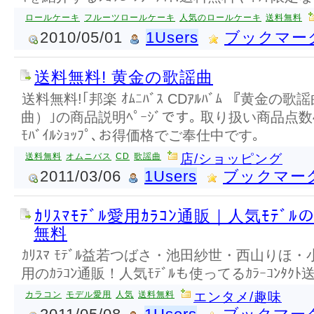
ロールケーキ
フルーツロールケーキ
人気のロールケーキ
送料無料
2010/05/01
1Users
ブックマー
送料無料! 黄金の歌謡曲
送料無料!｢邦楽 ｵﾑﾆﾊﾞｽ CDｱﾙﾊﾞﾑ 『黄金の歌
曲）｣の商品説明ﾍﾟｰｼﾞです｡ 取り扱い商品点
ﾓﾊﾞｲﾙｼｮｯﾌﾟ､お得価格でご奉仕中です｡
送料無料
オムニバス
CD
歌謡曲
店/ショッピング
2011/03/06
1Users
ブックマー
ｶﾘｽﾏﾓﾃﾞﾙ愛用ｶﾗｺﾝ通販｜人気ﾓﾃﾞﾙの
無料
ｶﾘｽﾏ ﾓﾃﾞﾙ益若つばさ・池田紗世・西山りほ
用のｶﾗｺﾝ通販！人気ﾓﾃﾞﾙも使ってるｶﾗｰｺﾝﾀｸ
カラコン
モデル愛用
人気
送料無料
エンタメ/趣味