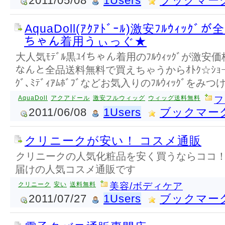
2011/05/08
1Users
ブックマー
AquaDoll(ｱｸｱﾄﾞｰﾙ)激安ﾌﾙｳｨｯｸ
ちゃん着用うぃっぐ★
大人気ﾓﾃﾞﾙ黒ﾕｲちゃん着用のﾌﾙｳｨｯｸﾞが激安価格
なんと全品送料無料で買えちゃうからｵﾄｸ☆ｼｮｰﾄﾎﾞﾌﾞ
ｸﾞ､ﾐﾃﾞｨｱﾑﾎﾞﾌﾞなどお気入りのﾌﾙｳｨｯｸﾞをみ
AquaDoll
アクアドール
激安フルウィッグ
ウィッグ送料無料
フ
2011/06/08
1Users
ブックマー
クリニークが安い！ コスメ通販
クリニークの人気化粧品を安く買うならココ！
届けの人気コスメ通販です
クリニーク
安い
送料無料
美容/ボディケア
2011/07/27
1Users
ブックマー