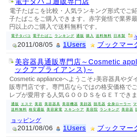
電子タバコ通販専門店
電子たばこを比較・人気ランキング形式でご紹
子たばこをご購入できます。赤字覚悟で業界最安
円以上のご購入で送料無料です。
電子タバコ
電子たばこ
ランキング
通販
購入
送料無料
日本製
2011/08/05
1Users
ブックマー
美容器具通販専門店～Cosmetic app
ックアプライアンス)～
Cosmetic applianceへようこそ♪美容器
販専門店です。専門店ならではの格安価格で
レブが愛用する人気ＧＯＯＤＳをＧＥＴでき
通販
エステ
美容
美容器具
美容機器
美顔器
脱毛器
全身ローラー
マ
送料無料
格安通販
美容家電
スキンケア
美容院
ランキング
美容器
ョッピング
2011/08/06
1Users
ブックマー