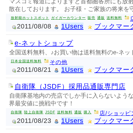
マスコミ報道によりますと首都圏各所にも放
散在しております。 お子様・ご家族の将来を
放射能ホットスポット
ガイガーカウンター
販売
通販
送料無料
2011/08/08
1Users
ブックマー
e-ネットショップ
全国送料無料、♪お買い物は送料無料のe-ネッ
日本全国送料無料
その他
2011/08/21
1Users
ブックマー
自衛隊（JSDF）採用品通販専門店
自衛隊基地内の売店でしか手に入らないよう
界最安値に挑戦中です！
自衛隊
陸上自衛隊
JSDF
送料無料
通販
購入
店/ショッピ
2011/08/23
1Users
ブックマー