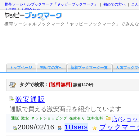
携帯ソーシャルブックマーク「ヤッピーブックマーク」
｜
初めての方へ
｜
こん
る質問
｜
お問合わせ
携帯ソーシャルブックマーク「ヤッピーブックマーク」でみん
トップページ
初めての方へ
新着ブックマーク一覧
人気ブックマ
タグで検索：
[送料無料]
該当1474件
激安通販
通販で買える激安商品を紹介しています
通販
激安
ネットショッピング
在庫有り
送料無料
店/ショ
2009/02/16
1Users
ブックマー