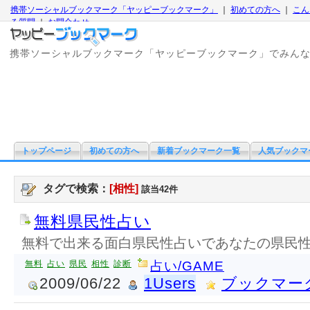
携帯ソーシャルブックマーク「ヤッピーブックマーク」
｜
初めての方へ
｜
こん
る質問
｜
お問合わせ
携帯ソーシャルブックマーク「ヤッピーブックマーク」でみん
トップページ
初めての方へ
新着ブックマーク一覧
人気ブックマ
タグで検索：
[相性]
該当42件
無料県民性占い
無料で出来る面白県民性占いであなたの県民
無料
占い
県民
相性
診断
占い/GAME
2009/06/22
1Users
ブックマー