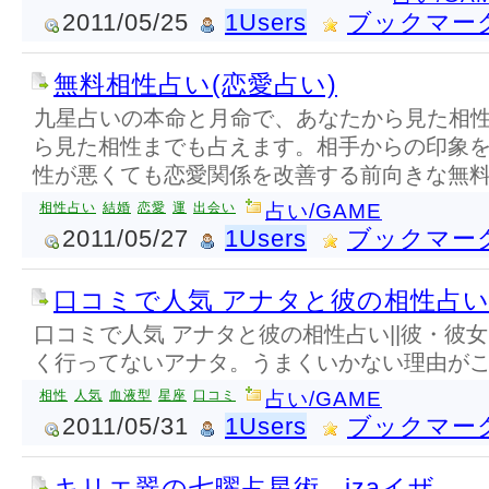
2011/05/25
1Users
ブックマー
無料相性占い(恋愛占い)
九星占いの本命と月命で、あなたから見た相
ら見た相性までも占えます。相手からの印象
性が悪くても恋愛関係を改善する前向きな無
相性占い
結婚
恋愛
運
出会い
占い/GAME
2011/05/27
1Users
ブックマー
口コミで人気 アナタと彼の相性占
口コミで人気 アナタと彼の相性占い||彼・彼
く行ってないアナタ。うまくいかない理由が
相性
人気
血液型
星座
口コミ
占い/GAME
2011/05/31
1Users
ブックマー
キリエ翠の七曜占星術 - izaイザ