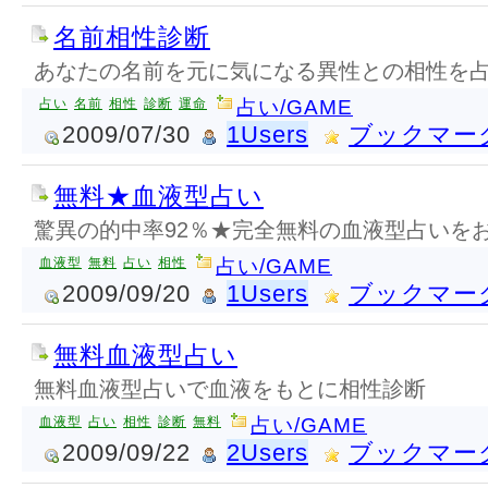
名前相性診断
あなたの名前を元に気になる異性との相性を
占い
名前
相性
診断
運命
占い/GAME
2009/07/30
1Users
ブックマー
無料★血液型占い
驚異の的中率92％★完全無料の血液型占いを
血液型
無料
占い
相性
占い/GAME
2009/09/20
1Users
ブックマー
無料血液型占い
無料血液型占いで血液をもとに相性診断
血液型
占い
相性
診断
無料
占い/GAME
2009/09/22
2Users
ブックマー