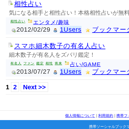
相性占い
気になる相手と相性占い！本格相性占いが無
相性占い
エンタメ/趣味
2012/02/29
1Users
ブックマー
スマホ細木数子の有名人占い
細木数子が有名人をズバリ鑑定！
有名人
ファン
鑑定
相性
将来
占い/GAME
2013/07/27
1Users
ブックマー
1
2
Next >>
個人情報について
|
利用規約
|
携帯フ
携帯ソーシャルブック