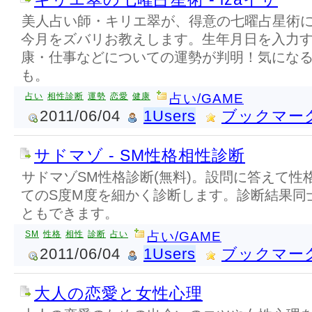
美人占い師・キリエ翠が、得意の七曜占星術
今月をズバリお教えします。生年月日を入力
康・仕事などについての運勢が判明！気にな
も。
占い
相性診断
運勢
恋愛
健康
占い/GAME
2011/06/04
1Users
ブックマー
サドマゾ - SM性格相性診断
サドマゾSM性格診断(無料)。設問に答えて性
てのS度M度を細かく診断します。診断結果同
ともできます。
SM
性格
相性
診断
占い
占い/GAME
2011/06/04
1Users
ブックマー
大人の恋愛と女性心理