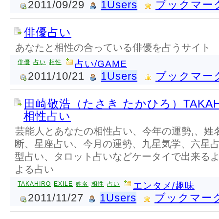
2011/09/29
1Users
ブックマー
俳優占い
あなたと相性の合っている俳優を占うサイト
俳優
占い
相性
占い/GAME
2011/10/21
1Users
ブックマー
田崎敬浩（たさき たかひろ）TAKAHI
相性占い
芸能人とあなたの相性占い、今年の運勢,、姓
断、星座占い、今月の運勢、九星気学、六星
型占い、タロット占いなどケータイで出来る
よる占い
TAKAHIRO
EXILE
姓名
相性
占い
エンタメ/趣味
2011/11/27
1Users
ブックマー