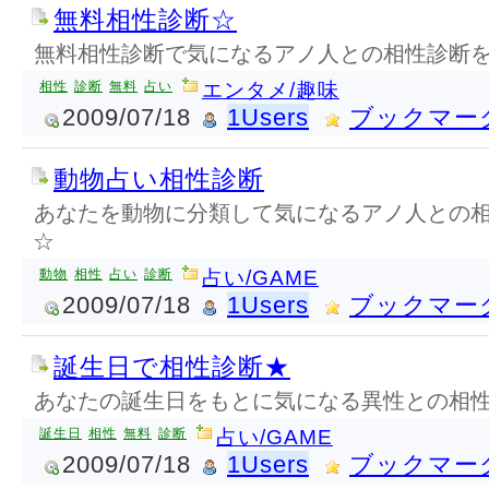
無料相性診断☆
無料相性診断で気になるアノ人との相性診断を
相性
診断
無料
占い
エンタメ/趣味
2009/07/18
1Users
ブックマー
動物占い相性診断
あなたを動物に分類して気になるアノ人との
☆
動物
相性
占い
診断
占い/GAME
2009/07/18
1Users
ブックマー
誕生日で相性診断★
あなたの誕生日をもとに気になる異性との相
誕生日
相性
無料
診断
占い/GAME
2009/07/18
1Users
ブックマー