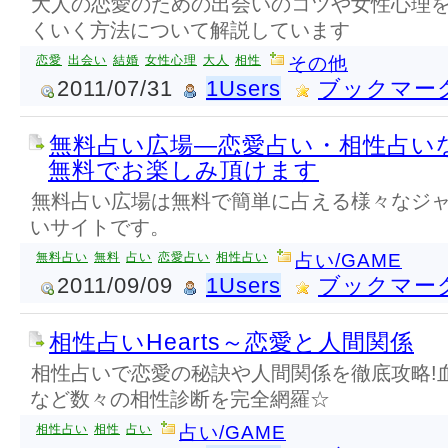
大人の恋愛のための出会いのコツや女性心理
くいく方法について解説しています
恋愛
出会い
結婚
女性心理
大人
相性
その他
2011/07/31
1Users
ブックマー
無料占い広場―恋愛占い・相性占い
無料でお楽しみ頂けます
無料占い広場は無料で簡単に占える様々なジ
いサイトです。
無料占い
無料
占い
恋愛占い
相性占い
占い/GAME
2011/09/09
1Users
ブックマー
相性占いHearts～恋愛と人間関係
相性占いで恋愛の秘訣や人間関係を徹底攻略!
など数々の相性診断を完全網羅☆
相性占い
相性
占い
占い/GAME