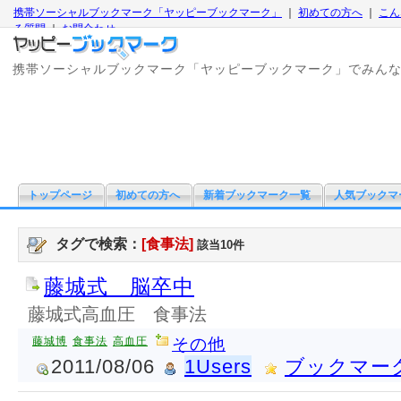
携帯ソーシャルブックマーク「ヤッピーブックマーク」
｜
初めての方へ
｜
こん
る質問
｜
お問合わせ
携帯ソーシャルブックマーク「ヤッピーブックマーク」でみん
トップページ
初めての方へ
新着ブックマーク一覧
人気ブックマ
タグで検索：
[食事法]
該当10件
藤城式 脳卒中
藤城式高血圧 食事法
藤城博
食事法
高血圧
その他
2011/08/06
1Users
ブックマー