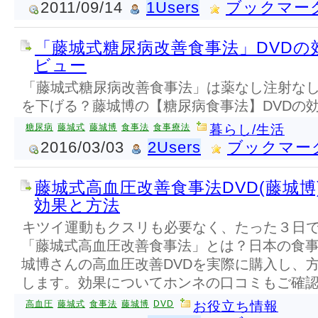
2011/09/14
1Users
ブックマー
「藤城式糖尿病改善食事法」DVDの
ビュー
「藤城式糖尿病改善食事法」は薬なし注射な
を下げる？藤城博の【糖尿病食事法】DVDの効
糖尿病
藤城式
藤城博
食事法
食事療法
暮らし/生活
2016/03/03
2Users
ブックマー
藤城式高血圧改善食事法DVD(藤城博
効果と方法
キツイ運動もクスリも必要なく、たった３日
「藤城式高血圧改善食事法」とは？日本の食
城博さんの高血圧改善DVDを実際に購入し、
します。効果についてホンネの口コミもご確
高血圧
藤城式
食事法
藤城博
DVD
お役立ち情報