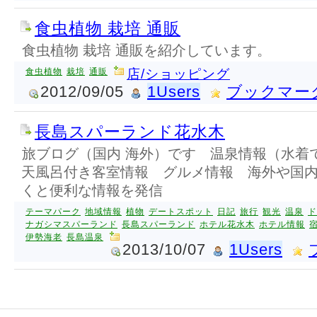
食虫植物 栽培 通販
食虫植物 栽培 通販を紹介しています。
食虫植物
栽培
通販
店/ショッピング
2012/09/05
1Users
ブックマー
長島スパーランド花水木
旅ブログ（国内 海外）です 温泉情報（水着
天風呂付き客室情報 グルメ情報 海外や国
くと便利な情報を発信
テーマパーク
地域情報
植物
デートスポット
日記
旅行
観光
温泉
ド
ナガシマスパーランド
長島スパーランド
ホテル花水木
ホテル情報
伊勢海老
長島温泉
2013/10/07
1Users