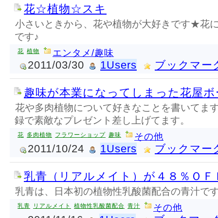
花☆植物☆スキ
小さいときから、花や植物が大好きです★花
です♪
花
植物
エンタメ/趣味
2011/03/30
1Users
ブックマー
趣味が本業になってしまった花屋ボ
花や多肉植物について好きなことを書いてま
録で素敵なプレゼント差し上げてます。
花
多肉植物
フラワーショップ
趣味
その他
2011/10/24
1Users
ブックマー
乳青（リアルメイト）が４８％ＯＦ
乳青は、日本初の植物性乳酸菌配合の青汁で
乳青
リアルメイト
植物性乳酸菌配合
青汁
その他