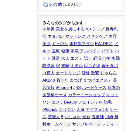
その他
(12916)
みんなのタグから探す
中年男
美女を虜にする
4ステップ
長寺忠
浩
ネタバレ
マットレス
スキンケア
美容
美肌
すっぴん
電動歯ブラシ
EW-DE41
ド
ルツ
医療
健康
家電
アルバイト
バイト
パ
ート
派遣
求人
エステ
試し
経済
TPP
奥飛
騨温泉
宿
旅館
ホテル
口コミ郷
電子タバ
コ購入
カートリッジ
価格
激安
じゃらん
AKB48
着うた
まつげ
まつげエクステ
美
容情報
iPhone
4
/
4S
ハードケース
日本の
国旗柄ケース
カラーミーショップ
キット
ソン
エステBeauty
フェイシャル
脱毛
iPhone5
シリコン
人気
アイフォン5
ケー
ス
芸能人
5
おしゃれ
最新
看護師
川崎
無
料ホームページ
サンプルページ
レディー