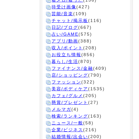
着メロ/着うた
(156)
待受け画像
(427)
芸能/音楽
(109)
チャット/掲示板
(116)
日記/ブログ
(667)
占い/GAME
(575)
アプリ/動画
(388)
収入/ポイント
(208)
お役立ち情報
(856)
暮らし/生活
(870)
ファイナンス/金融
(409)
店/ショッピング
(790)
ファッション
(322)
美容/ボディケア
(1535)
カフェ/グルメ
(205)
懸賞/プレゼント
(27)
メルマガ
(4)
検索/ランキング
(163)
ニュース/一般
(58)
企業/ビジネス
(216)
結婚情報/出会い
(200)