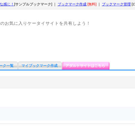
な感じ！
[サンプルブックマーク] ｜
ブックマーク作成
[無料]
｜
ブックマーク管理
[
なのお気に入りケータイサイトを共有しよう！
ーク一覧
マイブックマーク作成
アダルトサイトはこちら