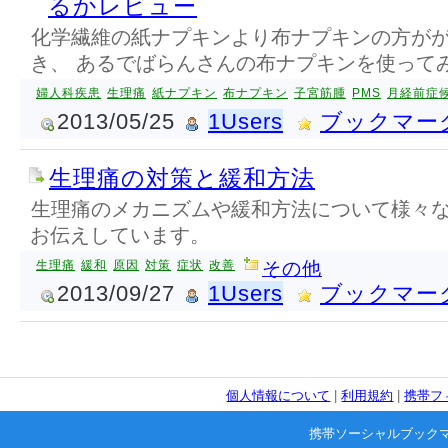
るかレビュー
化学繊維の紙ナプキンより布ナプキンの方が
き、 あるでばらんさんの布ナプキンを使って
婦人科疾患
生理痛
紙ナプキン
布ナプキン
子宮筋腫
PMS
月経前症
2013/05/25
1Users
ブックマー
生理痛の対策と緩和方法
生理痛のメカニズムや緩和方法について様々
お伝えしています。
生理痛
緩和
原因
対策
症状
改善
その他
2013/09/27
1Users
ブックマー
個人情報について
|
利用規約
|
携帯フ
携帯ソーシャルブック