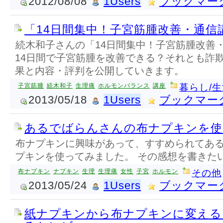
2012/08/08
1Users
ブックマー
「14日間集中！子宮筋腫改善・通信
続木和子さんの「14日間集中！子宮筋腫改善
14日間で子宮筋腫を改善できる？それとも詐
果と内容・評判を公開していきます。
子宮筋腫
続木和子
生理痛
ホルモンバランス
講座
暮らし/
2013/05/18
1Users
ブックマー
あるでばらんさんの布ナプキンを使
布ナプキンに興味があって、すすめられてあ
プキンを使ってみました。 その感想を書きた
布ナプキン
ナプキン
生理
生理痛
女性
子宮
ホルモン
その他
2013/05/24
1Users
ブックマー
紙ナプキンから布ナプキンに変える