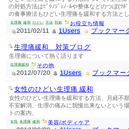
の対処方法はﾋﾟｸﾉｼﾞｪﾉｰﾙや整体などのつぼ(ﾂ
の食事療法もひどい生理痛を緩和する方法とし
生理痛
緩和
ひどい
方法
対処
お役立ち情報
2011/02/11
1Users
ブックマー
生理痛緩和 対策ブログ
生理痛について熱く語ります
生理痛緩和
その他
2012/07/20
1Users
ブックマー
女性のひどい生理痛 緩和
女性のひどい生理痛を緩和する方法、月経不
不安解消、生理の痛みに我慢出来ないという
トの案内。
女性
生理痛
緩和
美容/ボディケア