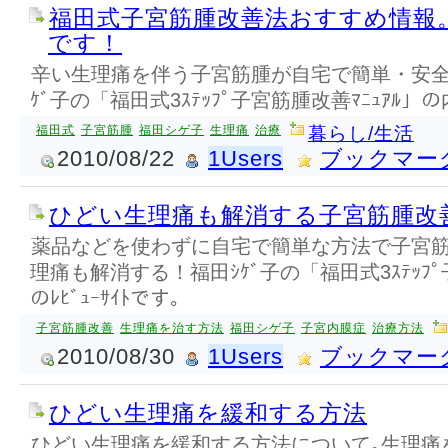
福田式子宮筋腫改善法おすすめ情報
です！
辛い生理痛を伴う子宮筋腫が自宅で簡単・安全
ｹﾞ子の「福田式3ｽﾃｯﾌﾟ子宮筋腫改善ﾏﾆｭｱﾙ
福田式
子宮筋腫
福田シゲ子
生理痛
治療
暮らし/生活
2010/08/22
1Users
ブックマー
ひどい生理痛も解消する子宮筋腫改善ﾏ
薬品などを使わずに自宅で簡単な方法で子宮
理痛も解消する！福田ｼｹﾞ子の「福田式3ｽﾃｯﾌﾟ
のﾚﾋﾞｭｰｻｲﾄです。
子宮筋腫改善
生理痛を治す方法
福田シゲ子
子宮内膜症
治療方法
2010/08/30
1Users
ブックマー
ひどい生理痛を緩和する方法
ひどい生理痛を緩和する方法について｡生理痛