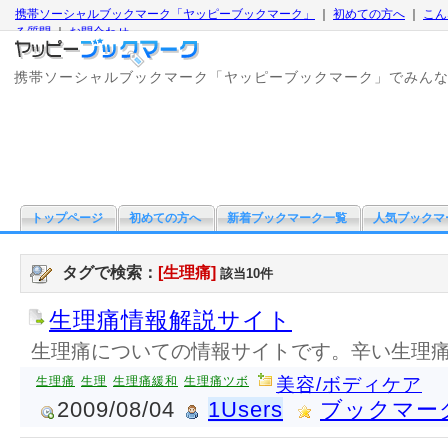
携帯ソーシャルブックマーク「ヤッピーブックマーク」
｜
初めての方へ
｜
こん
る質問
｜
お問合わせ
携帯ソーシャルブックマーク「ヤッピーブックマーク」でみん
トップページ
初めての方へ
新着ブックマーク一覧
人気ブックマ
タグで検索：
[生理痛]
該当10件
生理痛情報解説サイト
生理痛についての情報サイトです。辛い生理
生理痛
生理
生理痛緩和
生理痛ツボ
美容/ボディケア
2009/08/04
1Users
ブックマー