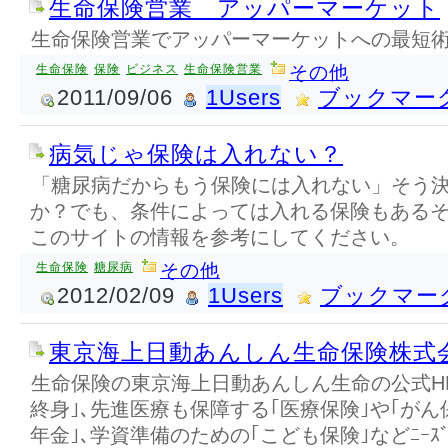
生命保険営業 アッパーマーケット
生命保険営業でアッパーマーケットへの最短
生命保険
保険
ビジネス
生命保険営業
その他
2011/09/06
1Users
ブックマー
病気じゃ保険は入れない？
「糖尿病だからもう保険には入れない」そう
か？でも、条件によっては入れる保険もある
このサイトの情報を参考にしてください。
生命保険
糖尿病
その他
2012/02/09
1Users
ブックマー
東京海上日動あんしん生命保険株式会社
生命保険の東京海上日動あんしん生命の公式H
終身｣､先進医療も保障する｢医療保険｣や｢がん
年金｣､学資準備のための｢こども保険｣などﾆｰ