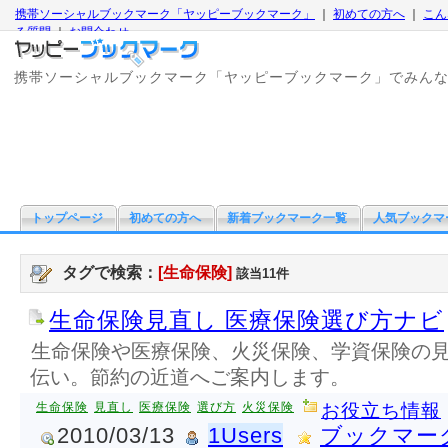
携帯ソーシャルブックマーク「ヤッピーブックマーク」
｜
初めての方へ
｜
こん
る質問
｜
お問合わせ
携帯ソーシャルブックマーク「ヤッピーブックマーク」でみん
トップページ
初めての方へ
新着ブックマーク一覧
人気ブックマ
タグで検索：
[生命保険]
該当11件
生命保険見直し 医療保険選び方ナビ
生命保険や医療保険、火災保険、学資保険の
伝い。節約の近道へご案内します。
生命保険
見直し
医療保険
選び方
火災保険
お役立ち情報
2010/03/13
1Users
ブックマー