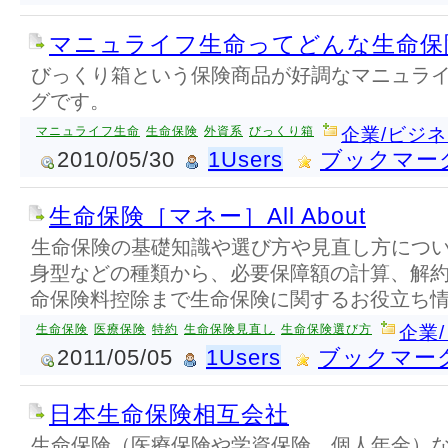
マニュライフ生命ってどんな生命保
びっくり箱という保険商品が好調なマニュラ
グです。
マニュライフ生命
生命保険
外資系
びっくり箱
企業/ビジ
2010/05/30
1Users
ブックマー
生命保険［マネー］All About
生命保険の基礎知識や選び方や見直し方につ
身型などの種類から、必要保障額の計算、解
命保険料控除まで生命保険に関するお役立ち
生命保険
医療保険
特約
生命保険見直し
生命保険選び方
企業
2011/05/05
1Users
ブックマー
日本生命保険相互会社
生命保険（医療保険や学資保険、個人年金）