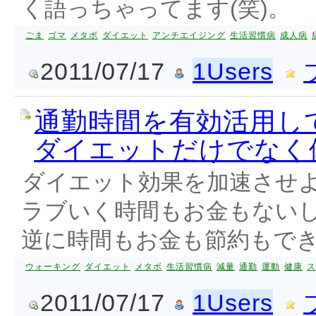
く語っちゃってます(笑)。
ごま
ゴマ
メタボ
ダイエット
アンチエイジング
生活習慣病
成人病
2011/07/17
1Users
通勤時間を有効活用し
ダイエットだけでなく
ダイエット効果を加速させ
ラブいく時間もお金もない
逆に時間もお金も節約もで
ウォーキング
ダイエット
メタボ
生活習慣病
減量
通勤
運動
健康
ス
2011/07/17
1Users