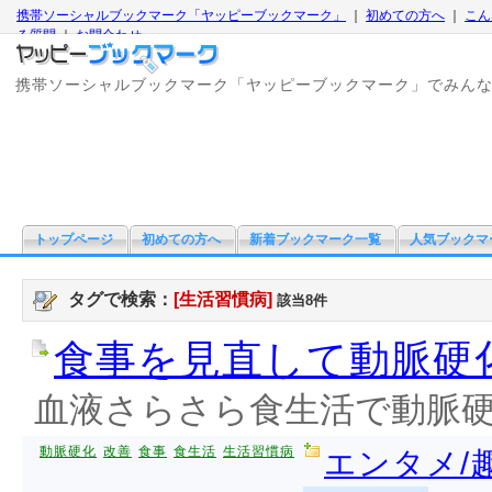
携帯ソーシャルブックマーク「ヤッピーブックマーク」
｜
初めての方へ
｜
こん
る質問
｜
お問合わせ
携帯ソーシャルブックマーク「ヤッピーブックマーク」でみん
トップページ
初めての方へ
新着ブックマーク一覧
人気ブックマ
タグで検索：
[生活習慣病]
該当8件
食事を見直して動脈硬
血液さらさら食生活で動脈硬化を
動脈硬化
改善
食事
食生活
生活習慣病
エンタメ/