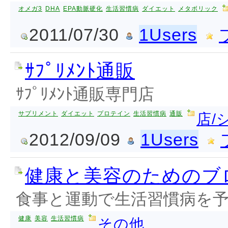
オメガ3
DHA
EPA動脈硬化
生活習慣病
ダイエット
メタボリック
2011/07/30
1Users
ｻﾌﾟﾘﾒﾝﾄ通販
ｻﾌﾟﾘﾒﾝﾄ通販専門店
サプリメント
ダイエット
プロテイン
生活習慣病
通販
店/
2012/09/09
1Users
健康と美容のためのブ
食事と運動で生活習慣病を
健康
美容
生活習慣病
その他