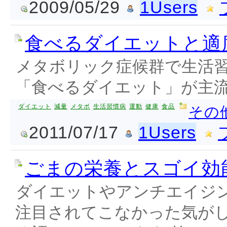
2009/05/29
1Users
食べるダイエットと適
メタボリック症候群で生活習
「食べるダイエット」が主
ダイエット
減量
メタボ
生活習慣病
運動
健康
食品
その
2011/07/17
1Users
ごまの栄養とスゴイ効
ダイエットやアンチエイジ
注目されてこなかった気が