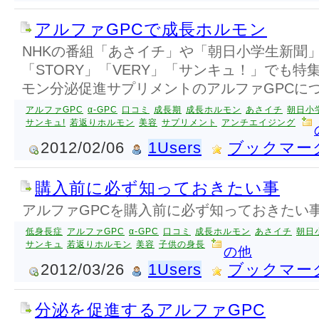
アルファGPCで成長ホルモン
NHKの番組「あさイチ」や「朝日小学生新聞
「STORY」「VERY」「サンキュ！」でも
モン分泌促進サプリメントのアルファGPCに
アルファGPC
α-GPC
口コミ
成長期
成長ホルモン
あさイチ
朝日小
サンキュ!
若返りホルモン
美容
サプリメント
アンチエイジング
2012/02/06
1Users
ブックマー
購入前に必ず知っておきたい事
アルファGPCを購入前に必ず知っておきたい
低身長症
アルファGPC
α-GPC
口コミ
成長ホルモン
あさイチ
朝日
サンキュ
若返りホルモン
美容
子供の身長
の他
2012/03/26
1Users
ブックマー
分泌を促進するアルファGPC