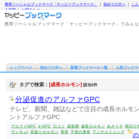
携帯ソーシャルブックマーク「ヤッピーブックマーク」
｜
初めての方へ
｜
こん
る質問
｜
お問合わせ
携帯ソーシャルブックマーク「ヤッピーブックマーク」でみん
トップページ
初めての方へ
新着ブックマーク一覧
人気ブックマ
タグで検索：
[成長ホルモン]
該当6件
分泌促進のアルファGPC
テレビ、新聞、雑誌などで注目の成長ホルモ
ントアルファGPC
アルファGPC
α-GPC
口コミ
成長期
成長ホルモン
あさイチ
朝日小
サンキュ!
若返りホルモン
美容
子供の身長
アンチエイジング
の