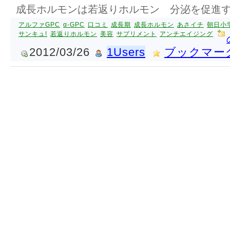
成長ホルモンは若返りホルモン 分泌を促進す
アルファGPC
α-GPC
口コミ
成長期
成長ホルモン
あさイチ
朝日小
サンキュ!
若返りホルモン
美容
サプリメント
アンチエイジング
2012/03/26
1Users
ブックマー