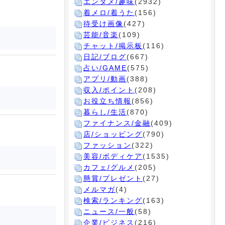
エンタメ/趣味
(2932)
着メロ/着うた
(156)
待受け画像
(427)
芸能/音楽
(109)
チャット/掲示板
(116)
日記/ブログ
(667)
占い/GAME
(575)
アプリ/動画
(388)
収入/ポイント
(208)
お役立ち情報
(856)
暮らし/生活
(870)
ファイナンス/金融
(409)
店/ショッピング
(790)
ファッション
(322)
美容/ボディケア
(1535)
カフェ/グルメ
(205)
懸賞/プレゼント
(27)
メルマガ
(4)
検索/ランキング
(163)
ニュース/一般
(58)
企業/ビジネス
(216)