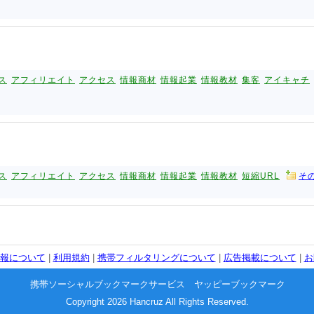
ス
アフィリエイト
アクセス
情報商材
情報起業
情報教材
集客
アイキャチ
ス
アフィリエイト
アクセス
情報商材
情報起業
情報教材
短縮URL
そ
報について
|
利用規約
|
携帯フィルタリングについて
|
広告掲載について
|
お
携帯ソーシャルブックマークサービス ヤッピーブックマーク
Copyright 2026 Hancruz All Rights Reserved.