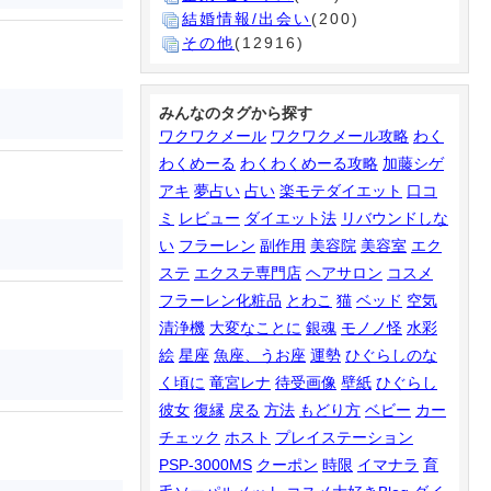
結婚情報/出会い
(200)
その他
(12916)
みんなのタグから探す
ワクワクメール
ワクワクメール攻略
わく
わくめーる
わくわくめーる攻略
加藤シゲ
アキ
夢占い
占い
楽モテダイエット
口コ
ミ
レビュー
ダイエット法
リバウンドしな
い
フラーレン
副作用
美容院
美容室
エク
ステ
エクステ専門店
ヘアサロン
コスメ
フラーレン化粧品
とわこ
猫
ベッド
空気
清浄機
大変なことに
銀魂
モノノ怪
水彩
絵
星座
魚座、うお座
運勢
ひぐらしのな
く頃に
竜宮レナ
待受画像
壁紙
ひぐらし
彼女
復縁
戻る
方法
もどり方
ベビー
カー
チェック
ホスト
プレイステーション
PSP-3000MS
クーポン
時限
イマナラ
育