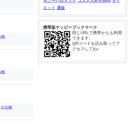
毛ソーパルメット
コスメ大好きBlog
ダイ
エット
通販
携帯版ヤッピーブックマーク
同じURLで携帯からも利用
の他
できます。
QRコードを読み取ってア
クセスしてね♪
の他
その他