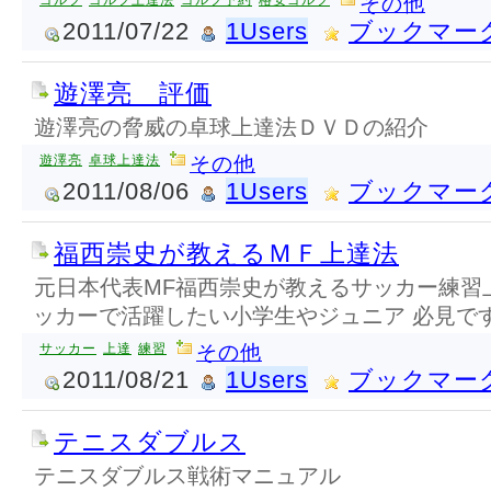
ゴルフ
ゴルフ上達法
ゴルフ予約
格安ゴルフ
その他
2011/07/22
1Users
ブックマー
遊澤亮 評価
遊澤亮の脅威の卓球上達法ＤＶＤの紹介
遊澤亮
卓球上達法
その他
2011/08/06
1Users
ブックマー
福西崇史が教えるＭＦ上達法
元日本代表MF福西崇史が教えるサッカー練習
ッカーで活躍したい小学生やジュニア 必見で
サッカー
上達
練習
その他
2011/08/21
1Users
ブックマー
テニスダブルス
テニスダブルス戦術マニュアル