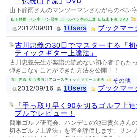
「伝統山下流」DVD
山下静雨さんのマンツーマンさながらのペン字
山下静雨
ペン字
ペン習字
ポールペン字の上達
伝統山下流
DVD
2012/09/01
1Users
ブックマー
古川忠義の30日でマスターする『
ティックギター上達法』
古川忠義先生が楽譜の読めない初心者でもたっ
弾きこなすことができた方法を公開！！
古川忠義
初心者向けアコースティックギター上達法
その他
2012/09/16
1Users
ブックマー
「手っ取り早く90を切るゴルフ上
プルでレビュー！
簡単ゴルフ研究会、ハンデ１の池田貴久さんの
切るゴルフ上達法」を完全評価します。サン