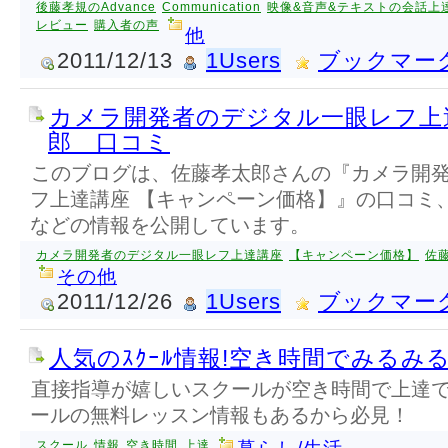
後藤孝規のAdvance
Communication
映像&音声&テキストの会話上
レビュー
購入者の声
他
2011/12/13
1Users
ブックマー
カメラ開発者のデジタル一眼レフ上
郎 口コミ
このブログは、佐藤孝太郎さんの『カメラ開
フ上達講座 【キャンペーン価格】』の口コミ
などの情報を公開しています。
カメラ開発者のデジタル一眼レフ上達講座
【キャンペーン価格】
佐
その他
2011/12/26
1Users
ブックマー
人気のｽｸｰﾙ情報!空き時間でみるみる
直接指導が嬉しいスクールが空き時間で上達
ールの無料レッスン情報もあるから必見！
スクール
情報
空き時間
上達