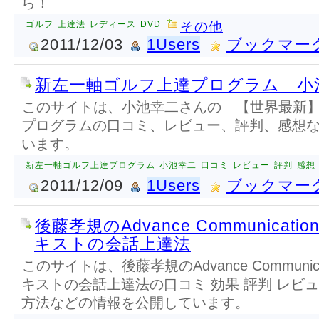
ら！
ゴルフ
上達法
レディース
DVD
その他
2011/12/03
1Users
ブックマー
新左一軸ゴルフ上達プログラム 小
このサイトは、小池幸二さんの 【世界最新
プログラムの口コミ、レビュー、評判、感想
います。
新左一軸ゴルフ上達プログラム
小池幸二
口コミ
レビュー
評判
感想
2011/12/09
1Users
ブックマー
後藤孝規のAdvance Communicat
キストの会話上達法
このサイトは、後藤孝規のAdvance Communic
キストの会話上達法の口コミ 効果 評判 レビュ
方法などの情報を公開しています。