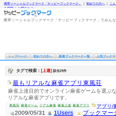
携帯ソーシャルブックマーク「ヤッピーブックマーク」
｜
初めての方へ
｜
こん
る質問
｜
お問合わせ
携帯ソーシャルブックマーク「ヤッピーブックマーク」でみん
トップページ
初めての方へ
新着ブックマーク一覧
人気ブックマ
タグで検索：
[上達]
該当29件
最もリアルな麻雀アプリ東風荘
麻雀上達目的でオンライン麻雀ゲームを選ぶ
リアルな麻雀アプリです。
東風荘
麻雀ゲーム
リアル麻雀
麻雀上達
麻雀アプリ
アプリ/
2009/05/31
1Users
ブックマー