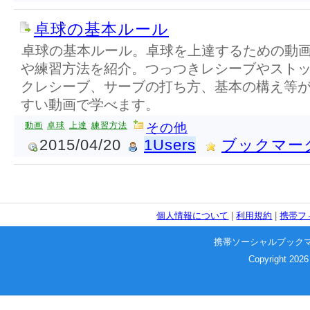
卓球の基本ルール
卓球の基本ルール。卓球を上達するための動
や練習方法を紹介。つっつきレシーブやスト
クレシーブ、サーブの打ち方、基本の構え等
すい動画で学べます。
動画
卓球
上達
練習方法
その他
2015/04/20
1Users
ブックマー
個人情報について
|
利用規約
|
携帯フ
携帯ソーシャルブック
Copyright 2026