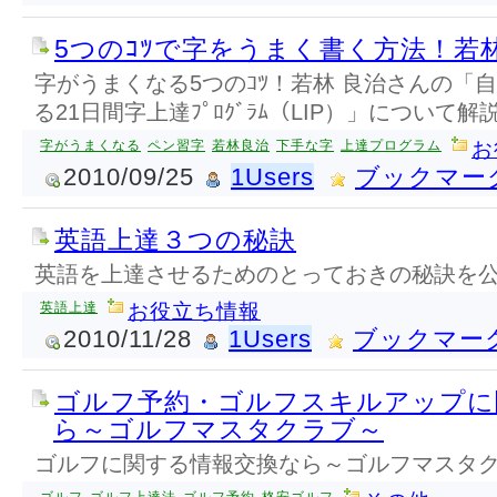
5つのｺﾂで字をうまく書く方法！若林
字がうまくなる5つのｺﾂ！若林 良治さんの「自
る21日間字上達ﾌﾟﾛｸﾞﾗﾑ（LIP）」について
字がうまくなる
ペン習字
若林良治
下手な字
上達プログラム
お
2010/09/25
1Users
ブックマー
英語上達３つの秘訣
英語を上達させるためのとっておきの秘訣を
英語上達
お役立ち情報
2010/11/28
1Users
ブックマー
ゴルフ予約・ゴルフスキルアップに
ら～ゴルフマスタクラブ～
ゴルフに関する情報交換なら～ゴルフマスタ