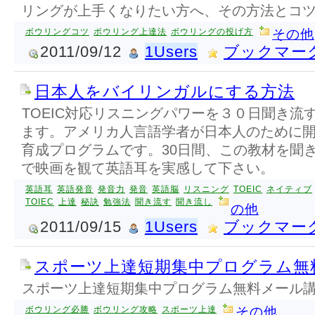
リングが上手くなりたい方へ、その方法とコ
ボウリングコツ
ボウリング上達法
ボウリングの投げ方
その他
2011/09/12
1Users
ブックマー
日本人をバイリンガルにする方法
TOEIC対応リスニングパワーを３０日聞き流
ます。アメリカ人言語学者が日本人のために
育成プログラムです。30日間、この教材を聞
で映画を観て英語耳を実感して下さい。
英語耳
英語発音
発音力
発音
英語脳
リスニング
TOEIC
ネイティブ
TOIEC
上達
秘訣
勉強法
聞き流す
聞き流し
の他
2011/09/15
1Users
ブックマー
スポーツ上達短期集中プログラム無
スポーツ上達短期集中プログラム無料メール
ボウリング必勝
ボウリング攻略
スポーツ上達
その他