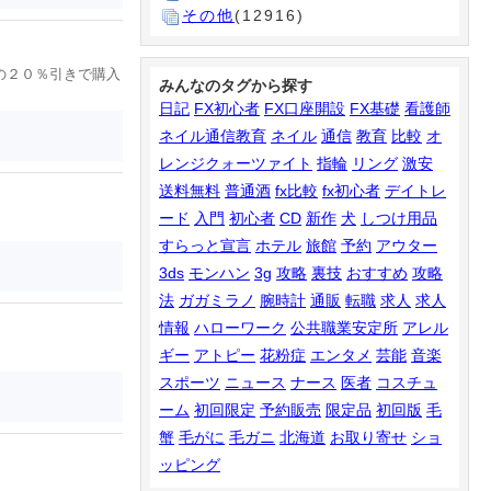
その他
(12916)
の２０％引きで購入
みんなのタグから探す
日記
FX初心者
FX口座開設
FX基礎
看護師
ネイル通信教育
ネイル
通信
教育
比較
オ
レンジクォーツァイト
指輪
リング
激安
送料無料
普通酒
fx比較
fx初心者
デイトレ
ード
入門
初心者
CD
新作
犬
しつけ用品
すらっと宣言
ホテル
旅館
予約
アウター
3ds
モンハン
3g
攻略
裏技
おすすめ
攻略
法
ガガミラノ
腕時計
通販
転職
求人
求人
情報
ハローワーク
公共職業安定所
アレル
ギー
アトピー
花粉症
エンタメ
芸能
音楽
スポーツ
ニュース
ナース
医者
コスチュ
ーム
初回限定
予約販売
限定品
初回版
毛
蟹
毛がに
毛ガニ
北海道
お取り寄せ
ショ
ッピング