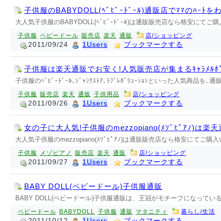
子供服のBABYDOLL(ﾍﾞﾋﾞｰﾄﾞｰﾙ)通販店でﾏﾏのﾊｰﾄ
大人気子供服のBABYDOLL(ﾍﾞﾋﾞｰﾄﾞｰﾙ)は通販販売店なら格安にて
子供服
ベビードール
販売店
楽天
通販
店/ショッピング
2011/09/24
1Users
ブックマークする
子供服は楽天通販でお安く!人気販売店が集まるｷｬﾗﾒﾙﾎﾟｯ
子供服のﾍﾞﾋﾞｰﾄﾞｰﾙ､ｼﾞｬﾝｸｽﾄｱ､ﾗﾌﾞﾚﾎﾞﾘｭｰｼｮﾝといった人
子供服
販売店
楽天
通販
子供用品
店/ショッピング
2011/09/26
1Users
ブックマークする
女の子に大人気!子供服のmezzopiano(ﾒｿﾞﾋﾟｱﾉ)は楽
大人気子供服のmezzopiano(ﾒｿﾞﾋﾟｱﾉ)は通販販売店なら格安にてご
子供服
メゾピアノ
販売店
楽天
通販
店/ショッピング
2011/09/27
1Users
ブックマークする
BABY DOLL(ベビードール)子供服通販
BABY DOLL(ベビードール)子供服通販は、王冠がモチーフになっ
ベビードール
BABYDOLL
子供服
通販
マタニティ
暮らし/生活
2011/10/12
1Users
ブックマークする