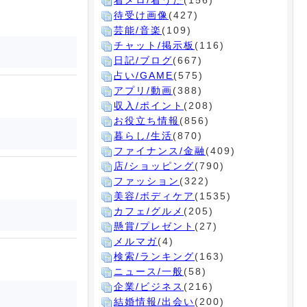
着メロ/着うた
(156)
待受け画像
(427)
芸能/音楽
(109)
チャット/掲示板
(116)
日記/ブログ
(667)
占い/GAME
(575)
アプリ/動画
(388)
収入/ポイント
(208)
お役立ち情報
(856)
暮らし/生活
(870)
ファイナンス/金融
(409)
店/ショッピング
(790)
ファッション
(322)
美容/ボディケア
(1535)
カフェ/グルメ
(205)
懸賞/プレゼント
(27)
メルマガ
(4)
検索/ランキング
(163)
ニュース/一般
(58)
企業/ビジネス
(216)
結婚情報/出会い
(200)