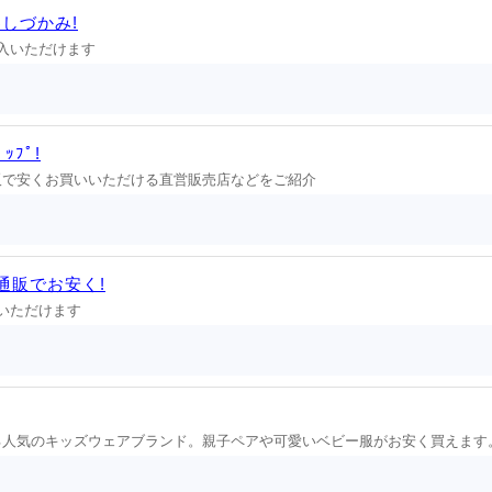
をわしづかみ!
ご購入いただけます
ﾌﾟ!
気商品を､通販で安くお買いいただける直営販売店などをご紹介
天通販でお安く!
購入いただけます
ている人気のキッズウェアブランド。親子ペアや可愛いベビー服がお安く買えます