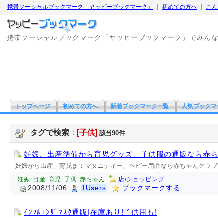
携帯ソーシャルブックマーク「ヤッピーブックマーク」
｜
初めての方へ
｜
こん
携帯ソーシャルブックマーク「ヤッピーブックマーク」でみん
トップページ
初めての方へ
新着ブックマーク一覧
人気ブックマ
タグで検索：
[子供]
該当90件
妊娠、出産準備から育児グッズ、子供服の通販なら赤
妊娠から出産、育児までマタニティー、ベビー用品なら赤ちゃんクラブ
妊娠
出産
育児
子供
赤ちゃん
店/ショッピング
2008/11/06
1Users
ブックマークする
ｲﾝﾌﾙｴﾝｻﾞﾏｽｸ通販|在庫あり!子供用も!