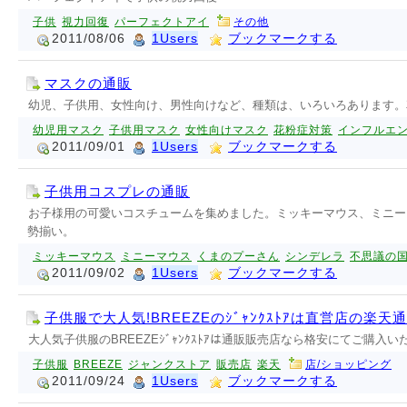
子供
視力回復
パーフェクトアイ
その他
2011/08/06
1Users
ブックマークする
マスクの通販
幼児、子供用、女性向け、男性向けなど、種類は、いろいろあります。
幼児用マスク
子供用マスク
女性向けマスク
花粉症対策
インフルエ
2011/09/01
1Users
ブックマークする
子供用コスプレの通販
お子様用の可愛いコスチュームを集めました。ミッキーマウス、ミニー
勢揃い。
ミッキーマウス
ミニーマウス
くまのプーさん
シンデレラ
不思議の
2011/09/02
1Users
ブックマークする
子供服で大人気!BREEZEのｼﾞｬﾝｸｽﾄｱは直営店の楽天
大人気子供服のBREEZEｼﾞｬﾝｸｽﾄｱは通販販売店なら格安にてご購入い
子供服
BREEZE
ジャンクストア
販売店
楽天
店/ショッピング
2011/09/24
1Users
ブックマークする