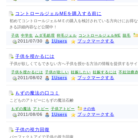
コントロールジェルMEを購入する前に
初めてコントロールジェルＭＥの購入を検討されている方向けにお得な
きる詳細内容など公開中！
子供
中学生
ムダ毛処理
抑毛ジェル
コントロールジェルME
脱毛
2011/07/30
1Users
ブックマークする
子供を授かるには
子供が欲しくてもできない方へ子供を授かる方法の情報を提供するサイ
子供を授かるには
子供が欲しい
妊娠したい
妊娠するには
不妊治療
2011/08/02
1Users
ブックマークする
もずの魔法の口コミ
こどものアトピーにもずの魔法石鹸
もずの魔法
アトピー
子供アトピー
その他
2011/08/06
1Users
ブックマークする
子供の視力回復
パーフェクトアイで子供の視力回復