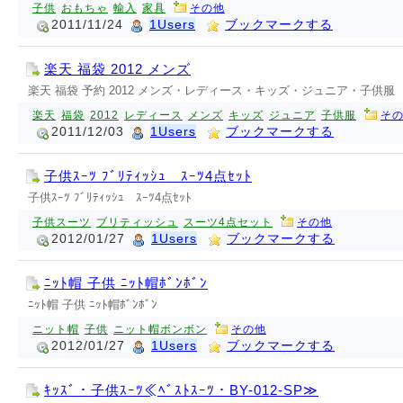
子供
おもちゃ
輸入
家具
その他
2011/11/24
1Users
ブックマークする
楽天 福袋 2012 メンズ
楽天 福袋 予約 2012 メンズ・レディース・キッズ・ジュニア・子供服
楽天
福袋
2012
レディース
メンズ
キッズ
ジュニア
子供服
そ
2011/12/03
1Users
ブックマークする
子供ｽｰﾂ ﾌﾞﾘﾃｨｯｼｭ ｽｰﾂ4点ｾｯﾄ
子供ｽｰﾂ ﾌﾞﾘﾃｨｯｼｭ ｽｰﾂ4点ｾｯﾄ
子供スーツ
ブリティッシュ
スーツ4点セット
その他
2012/01/27
1Users
ブックマークする
ﾆｯﾄ帽 子供 ﾆｯﾄ帽ﾎﾞﾝﾎﾞﾝ
ﾆｯﾄ帽 子供 ﾆｯﾄ帽ﾎﾞﾝﾎﾞﾝ
ニット帽
子供
ニット帽ボンボン
その他
2012/01/27
1Users
ブックマークする
ｷｯｽﾞ・子供ｽｰﾂ≪ﾍﾞｽﾄｽｰﾂ・BY-012-SP≫