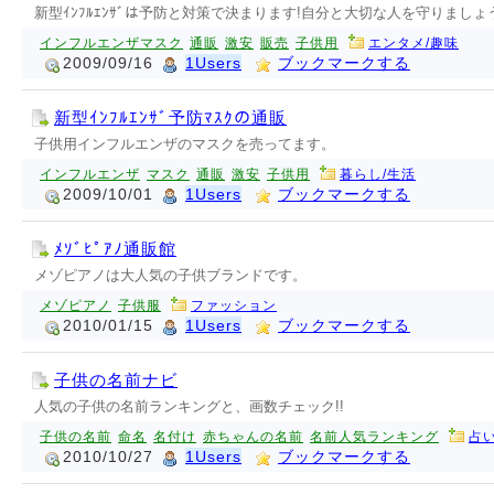
新型ｲﾝﾌﾙｴﾝｻﾞは予防と対策で決まります!自分と大切な人を守りましょう
インフルエンザマスク
通販
激安
販売
子供用
エンタメ/趣味
2009/09/16
1Users
ブックマークする
新型ｲﾝﾌﾙｴﾝｻﾞ予防ﾏｽｸの通販
子供用インフルエンザのマスクを売ってます。
インフルエンザ
マスク
通販
激安
子供用
暮らし/生活
2009/10/01
1Users
ブックマークする
ﾒｿﾞﾋﾟｱﾉ通販館
メゾピアノは大人気の子供ブランドです。
メゾピアノ
子供服
ファッション
2010/01/15
1Users
ブックマークする
子供の名前ナビ
人気の子供の名前ランキングと、画数チェック!!
子供の名前
命名
名付け
赤ちゃんの名前
名前人気ランキング
占い
2010/10/27
1Users
ブックマークする