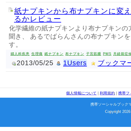
紙ナプキンから布ナプキンに変
るかレビュー
化学繊維の紙ナプキンより布ナプキンの
聞き、 あるでばらんさんの布ナプキン
す。
婦人科疾患
生理痛
紙ナプキン
布ナプキン
子宮筋腫
PMS
月経前症
2013/05/25
1Users
ブックマ
個人情報について
|
利用規約
|
携帯フ
携帯ソーシャルブック
Copyright 2026