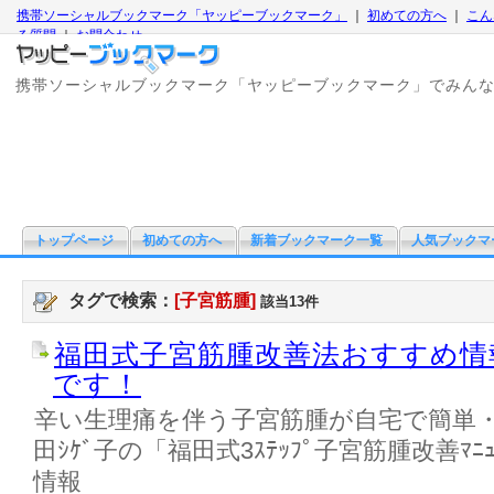
携帯ソーシャルブックマーク「ヤッピーブックマーク」
｜
初めての方へ
｜
こん
る質問
｜
お問合わせ
携帯ソーシャルブックマーク「ヤッピーブックマーク」でみん
トップページ
初めての方へ
新着ブックマーク一覧
人気ブックマ
タグで検索：
[子宮筋腫]
該当13件
福田式子宮筋腫改善法おすすめ情
です！
辛い生理痛を伴う子宮筋腫が自宅で簡単
田ｼｹﾞ子の「福田式3ｽﾃｯﾌﾟ子宮筋腫改善ﾏ
情報