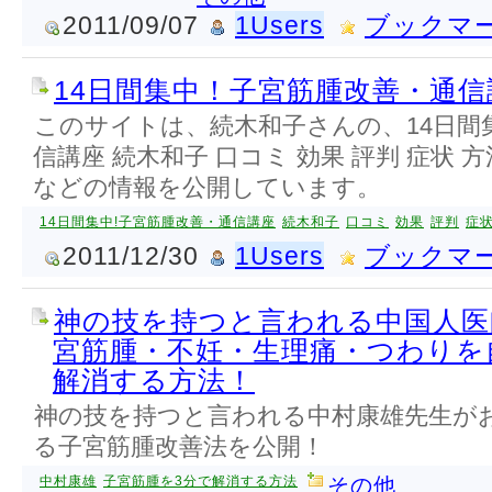
2011/09/07
1Users
ブックマ
14日間集中！子宮筋腫改善・通信
このサイトは、続木和子さんの、14日間
信講座 続木和子 口コミ 効果 評判 症状 方
などの情報を公開しています。
14日間集中!子宮筋腫改善・通信講座
続木和子
口コミ
効果
評判
症
2011/12/30
1Users
ブックマ
神の技を持つと言われる中国人医
宮筋腫・不妊・生理痛・つわりを
解消する方法！
神の技を持つと言われる中村康雄先生が
る子宮筋腫改善法を公開！
中村康雄
子宮筋腫を3分で解消する方法
その他