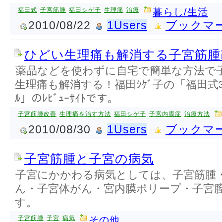
福田式
子宮筋腫
福田シゲ子
生理痛
治療
暮らし/生活
2010/08/22
1Users
ブックマ
ひどい生理痛も解消する子宮筋腫改
薬品などを使わずに自宅で簡単な方法で
生理痛も解消する！福田ｼｹﾞ子の「福田式3ｽﾃ
ﾙ」のﾚﾋﾞｭｰｻｲﾄです。
子宮筋腫改善
生理痛を治す方法
福田シゲ子
子宮内膜症
治療方法
2010/08/30
1Users
ブックマ
子宮筋腫と子宮の病気
子宮にかかわる病気としては、子宮筋腫
ん・子宮体がん・宮内膜ポリープ・子宮
す。
子宮筋腫
子宮
病気
その他