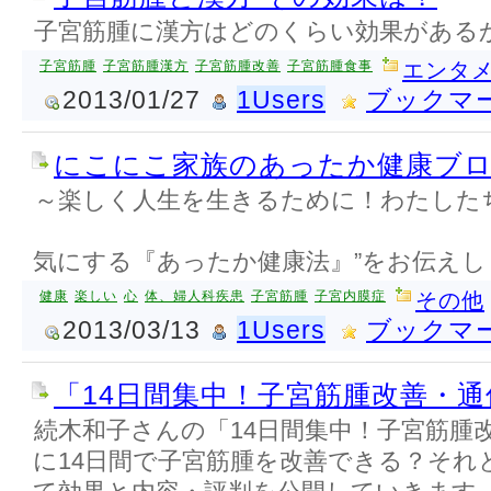
子宮筋腫に漢方はどのくらい効果がある
子宮筋腫
子宮筋腫漢方
子宮筋腫改善
子宮筋腫食事
エンタメ
2013/01/27
1Users
ブックマ
にこにこ家族のあったか健康ブ
～楽しく人生を生きるために！わたした
“心＆
気にする『あったか健康法』”をお伝えし
健康
楽しい
心
体、婦人科疾患
子宮筋腫
子宮内膜症
その他
2013/03/13
1Users
ブックマ
「14日間集中！子宮筋腫改善・
続木和子さんの「14日間集中！子宮筋腫
に14日間で子宮筋腫を改善できる？それ