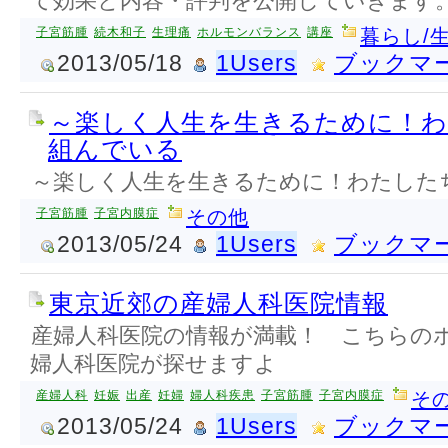
て効果と内容・評判を公開していきます
子宮筋腫
続木和子
生理痛
ホルモンバランス
講座
暮らし/
2013/05/18
1Users
ブックマ
～楽しく人生を生きるために！
組んでいる
～楽しく人生を生きるために！わたした
子宮筋腫
子宮内膜症
その他
2013/05/24
1Users
ブックマ
東京近郊の産婦人科医院情報
産婦人科医院の情報が満載！ こちらの
婦人科医院が探せますよ
産婦人科
妊娠
出産
妊婦
婦人科疾患
子宮筋腫
子宮内膜症
そ
2013/05/24
1Users
ブックマ