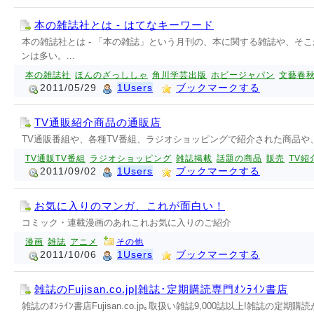
本の雑誌社とは - はてなキーワード
本の雑誌社とは - 「本の雑誌」という月刊の、本に関する雑誌や、そ
ンは多い。...
本の雑誌社
ほんのざっししゃ
角川学芸出版
ホビージャパン
文藝春
2011/05/29
1Users
ブックマークする
TV通販紹介商品の通販店
TV通販番組や、各種TV番組、ラジオショッピングで紹介された商品
TV通販TV番組
ラジオショッピング
雑誌掲載
話題の商品
販売
TV紹
2011/09/02
1Users
ブックマークする
お気に入りのマンガ、これが面白い！
コミック・連載漫画のあれこれお気に入りのご紹介
漫画
雑誌
アニメ
その他
2011/10/06
1Users
ブックマークする
雑誌のFujisan.co.jp|雑誌･定期購読専門ｵﾝﾗｲﾝ書店
雑誌のｵﾝﾗｲﾝ書店Fujisan.co.jp｡取扱い雑誌9,000誌以上!雑誌の定期購読