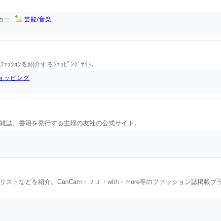
ョー
芸能/音楽
ｧｯｼｮﾝを紹介するｼｮｯﾋﾟﾝｸﾞｻｲﾄ｡
ショッピング
する雑誌、書籍を発行する主婦の友社の公式サイト。
トなどを紹介。CanCam・ＪＪ・with・more等のファッション誌掲載ブ