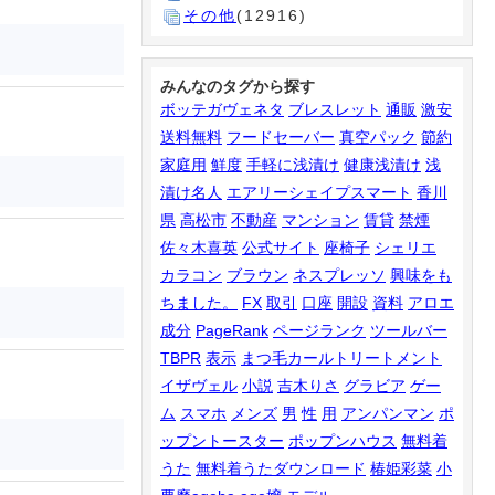
その他
(12916)
みんなのタグから探す
ボッテガヴェネタ
ブレスレット
通販
激安
送料無料
フードセーバー
真空パック
節約
家庭用
鮮度
手軽に浅漬け
健康浅漬け
浅
漬け名人
エアリーシェイプスマート
香川
県
高松市
不動産
マンション
賃貸
禁煙
佐々木喜英
公式サイト
座椅子
シェリエ
カラコン
ブラウン
ネスプレッソ
興味をも
ちました。
FX
取引
口座
開設
資料
アロエ
成分
PageRank
ページランク
ツールバー
TBPR
表示
まつ毛カールトリートメント
イザヴェル
小説
吉木りさ
グラビア
ゲー
ム
スマホ
メンズ
男
性
用
アンパンマン
ポ
ップントースター
ポップンハウス
無料着
うた
無料着うたダウンロード
椿姫彩菜
小