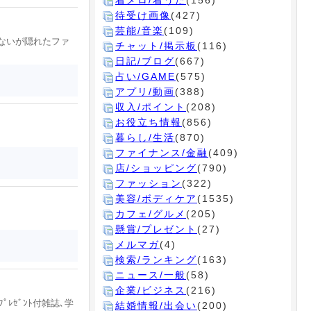
着メロ/着うた
(156)
待受け画像
(427)
芸能/音楽
(109)
ないが隠れたファ
チャット/掲示板
(116)
日記/ブログ
(667)
占い/GAME
(575)
アプリ/動画
(388)
収入/ポイント
(208)
お役立ち情報
(856)
暮らし/生活
(870)
ファイナンス/金融
(409)
店/ショッピング
(790)
ファッション
(322)
美容/ボディケア
(1535)
カフェ/グルメ
(205)
懸賞/プレゼント
(27)
メルマガ
(4)
検索/ランキング
(163)
ニュース/一般
(58)
企業/ビジネス
(216)
ﾌﾟﾚｾﾞﾝﾄ付雑誌､学
結婚情報/出会い
(200)