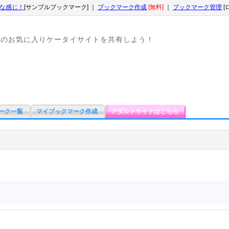
な感じ！
[サンプルブックマーク] ｜
ブックマーク作成
[無料]
｜
ブックマーク管理
[
なのお気に入りケータイサイトを共有しよう！
ーク一覧
マイブックマーク作成
アダルトサイトはこちら