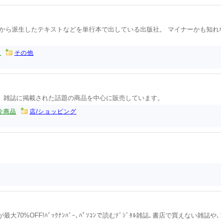
こから派生したテキストなどを単行本で出している出版社。 マイナーかも知れ
秋
その他
や、雑誌に掲載された話題の商品を中心に販売しています。
介商品
店/ショッピング
が最大70%OFF!ﾊﾞｯｸﾅﾝﾊﾞｰ､ﾊﾟｿｺﾝで読むﾃﾞｼﾞﾀﾙ雑誌､書店で買えない雑誌や､