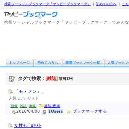
携帯ソーシャルブックマーク「ヤッピーブックマーク」
｜
初めての方へ
｜
こん
携帯ソーシャルブックマーク「ヤッピーブックマーク」でみん
トップページ
初めての方へ
新着ブックマーク一覧
人気ブックマ
タグで検索：
[雑誌]
該当13件
『モテメン』
人気モデルリスト
画像
雑誌
趣味
芸能/音楽
2010/04/08
1Users
ブックマークする
女性ﾓﾃﾞﾙﾘｽﾄ