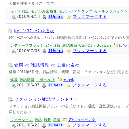
人気女性モデルリストです。
モデル雑誌
モデルお宝画像
モデルファンクラブ
モデルファションシ
2010/04/18
1Users
ブックマークする
ﾚﾃﾞｨｰｽﾌｧｯｼｮﾝ通販
ﾚﾃﾞｨｰｽﾌｧｯｼｮﾝ通販…ﾌｧｯｼｮﾝ雑誌掲載の最新ﾚﾃﾞｨｰｽﾌｧｯｼｮﾝや楽天の人気ﾌ
レディースファッション
洋服
雑誌掲載
CamCan
Scawaii
店/
2010/07/08
1Users
ブックマークする
健康 ≪ 雑誌情報 ≪ 主婦の友社
健康 2011年5月号。雑誌情報。料理、育児、ファッションなどに関
健康
雑誌情報
主婦の友社
その他
2011/05/07
1Users
ブックマークする
ファッション雑誌ブランドナビ
ファッション雑誌掲載ブランドの公式サイト、通販、直営店舗ショップリス
探しください。
ファッション
雑誌
通販
店舗
店/ショッピング
2011/05/22
1Users
ブックマークする