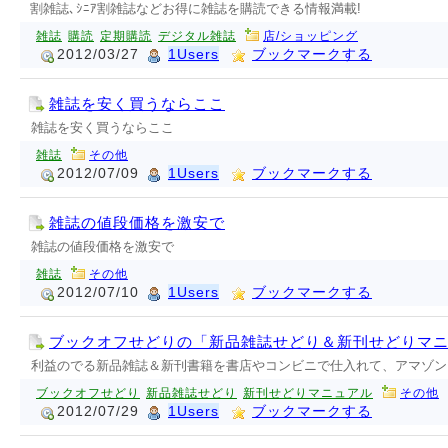
割雑誌､ｼﾆｱ割雑誌などお得に雑誌を購読できる情報満載!
雑誌
購読
定期購読
デジタル雑誌
店/ショッピング
2012/03/27
1Users
ブックマークする
雑誌を安く買うならここ
雑誌を安く買うならここ
雑誌
その他
2012/07/09
1Users
ブックマークする
雑誌の値段価格を激安で
雑誌の値段価格を激安で
雑誌
その他
2012/07/10
1Users
ブックマークする
ブックオフせどりの「新品雑誌せどり＆新刊せどりマ
利益のでる新品雑誌＆新刊書籍を書店やコンビニで仕入れて、アマゾン
ブックオフせどり
新品雑誌せどり
新刊せどりマニュアル
その他
2012/07/29
1Users
ブックマークする