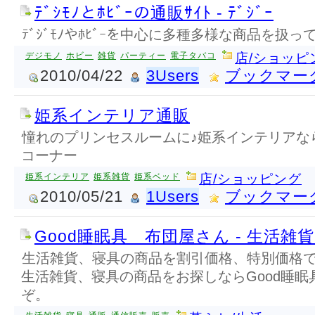
ﾃﾞｼﾓﾉとﾎﾋﾞｰの通販ｻｲﾄ - ﾃﾞｼﾞｰ
ﾃﾞｼﾞﾓﾉやﾎﾋﾞｰを中心に多種多様な商品を扱っ
デジモノ
ホビー
雑貨
パーティー
電子タバコ
店/ショッピ
2010/04/22
3Users
ブックマー
姫系インテリア通販
憧れのプリンセスルームに♪姫系インテリアな
コーナー
姫系インテリア
姫系雑貨
姫系ベッド
店/ショッピング
2010/05/21
1Users
ブックマー
Good睡眠具 布団屋さん - 生活雑貨
生活雑貨、寝具の商品を割引価格、特別価格
生活雑貨、寝具の商品をお探しならGood睡
ぞ。