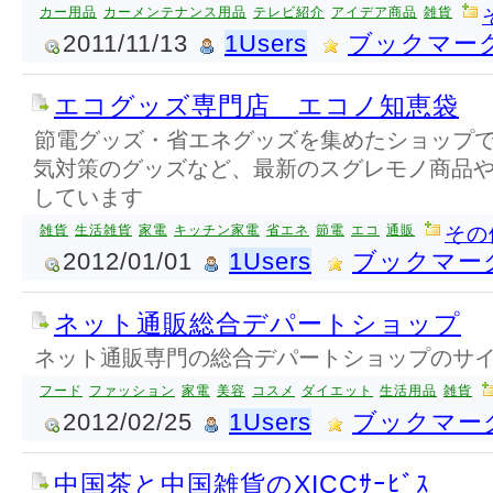
カー用品
カーメンテナンス用品
テレビ紹介
アイデア商品
雑貨
2011/11/13
1Users
ブックマー
エコグッズ専門店 エコノ知恵袋
節電グッズ・省エネグッズを集めたショップ
気対策のグッズなど、最新のスグレモノ商品
しています
雑貨
生活雑貨
家電
キッチン家電
省エネ
節電
エコ
通販
その
2012/01/01
1Users
ブックマー
ネット通販総合デパートショップ
ネット通販専門の総合デパートショップのサ
フード
ファッション
家電
美容
コスメ
ダイエット
生活用品
雑貨
2012/02/25
1Users
ブックマー
中国茶と中国雑貨のXICCｻｰﾋﾞｽ