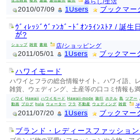
生活雑貨
寝具
通販
通信販売
販売
暮らし/生活
2010/07/09
1Users
ブックマー
ｳﾞｨﾚｯｼﾞｳﾞｧﾝｶﾞｰﾄﾞｵﾝﾗｲﾝｽﾄｱ / 誕
が?
ショップ
雑貨
書籍
店/ショッピング
2011/05/01
1Users
ブックマー
ハワイモード
ハワイとフラの総合情報サイト。ハワイ語、
雑貨、ウェディング、土産等の口コミ情報も
ハワイ
Hawaii
ハワイモード
Hawaii-mode
旅行
ホテル
島
ツアー
動画
ブログ
hula
ウォーター
フラ
不動産
ウェディング
雑貨
2011/07/20
1Users
ブックマー
ブランド・レディースファッション