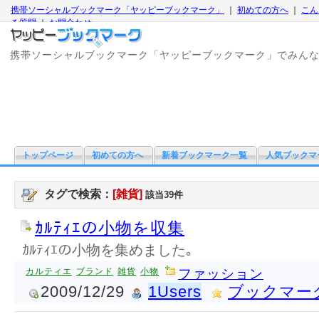
携帯ソーシャルブックマーク「ヤッピーブックマーク」
｜
初めての方へ
｜
こん
る質問
｜
お問合わせ
携帯ソーシャルブックマーク「ヤッピーブックマーク」でみん
トップページ
初めての方へ
新着ブックマーク一覧
人気ブックマ
タグで検索：
[雑貨]
該当39件
ｶﾙﾃｨｴの小物を収集
ｶﾙﾃｨｴの小物を集めました｡
カルティエ
ブランド
雑貨
小物
ファッション
2009/12/29
1Users
ブックマー