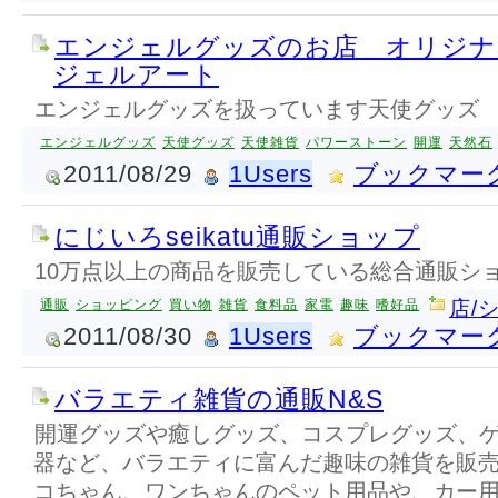
エンジェルグッズのお店 オリジナ
ジェルアート
エンジェルグッズを扱っています天使グッズ
エンジェルグッズ
天使グッズ
天使雑貨
パワーストーン
開運
天然石
2011/08/29
1Users
ブックマー
にじいろseikatu通販ショップ
10万点以上の商品を販売している総合通販シ
通販
ショッピング
買い物
雑貨
食料品
家電
趣味
嗜好品
店/
2011/08/30
1Users
ブックマー
バラエティ雑貨の通販N&S
開運グッズや癒しグッズ、コスプレグッズ、
器など、バラエティに富んだ趣味の雑貨を販
コちゃん、ワンちゃんのペット用品や、カー