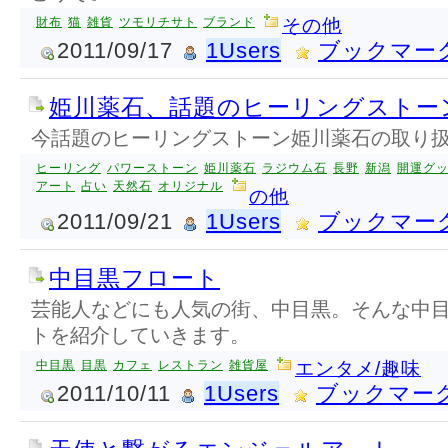
財布
猫
雑貨
ツモリチサト
ブランド
その他
2011/09/17
1Users
ブックマー
姫川薬石、話題のヒーリングストー
今話題のヒーリングストーン姫川薬石の取り
ヒーリング
パワーストーン
姫川薬石
ラジウム石
長野
新潟
開運グ
アート
占い
天然石
オリジナル
の他
2011/09/21
1Users
ブックマー
中目黒フロート
芸能人などにも人気の街、中目黒。そんな中
トを紹介していきます。
中目黒
目黒
カフェ
レストラン
雑貨屋
エンタメ/趣味
2011/10/11
1Users
ブックマー