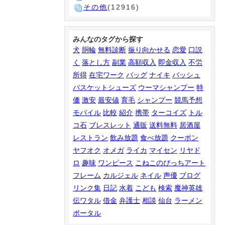
その他
(12916)
みんなのタグから探す
犬
胴輪
無料診断
振り向かせる
恋愛
口説
く
落とし方
副業
高額収入
即金収入
不労
所得
在宅ワーク
バッグ
ナイキ
バッシュ
バスケットシューズ
ウーマシャンプー
特
価
激安
最安値
育毛
シャンプー
競馬予想
モバイル
比較
紹介
携帯
ターコイズ
トル
コ石
ブレスレット
通販
送料無料
居酒屋
レストラン
飲み放題
食べ放題
クーポン
ヤフオク
オメガ
ライカ
マイセン
リヤド
ロ
趣味
ワンピース
こねこのぴっちアート
フレーム
カルジェル
ネイル
声優
ブログ
リンク集
日記
水着
こども
検索
魔神英雄
伝ワタル
借金
弁護士
相談
仙台
ラーメン
ポータル