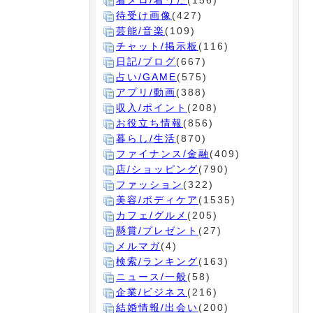
着メロ/着うた
(156)
待受け画像
(427)
芸能/音楽
(109)
チャット/掲示板
(116)
日記/ブログ
(667)
占い/GAME
(575)
アプリ/動画
(388)
収入/ポイント
(208)
お役立ち情報
(856)
暮らし/生活
(870)
ファイナンス/金融
(409)
店/ショッピング
(790)
ファッション
(322)
美容/ボディケア
(1535)
カフェ/グルメ
(205)
懸賞/プレゼント
(27)
メルマガ
(4)
検索/ランキング
(163)
ニュース/一般
(58)
企業/ビジネス
(216)
結婚情報/出会い
(200)