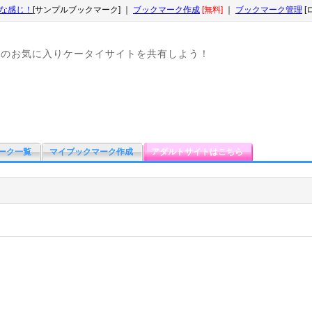
な感じ！
[サンプルブックマーク] ｜
ブックマーク作成
[無料]
｜
ブックマーク管理
[
なのお気に入りケータイサイトを共有しよう！
ーク一覧
マイブックマーク作成
アダルトサイトはこちら