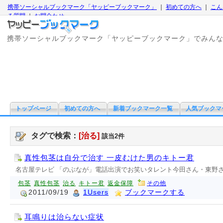
携帯ソーシャルブックマーク「ヤッピーブックマーク」
｜
初めての方へ
｜
こん
る質問
｜
お問合わせ
携帯ソーシャルブックマーク「ヤッピーブックマーク」でみん
トップページ
初めての方へ
新着ブックマーク一覧
人気ブックマ
タグで検索：
[治る]
該当2件
真性包茎は自分で治す 一皮むけた男のキトー君
名古屋テレビ 「のぶなが」電話出演でお笑いタレント今田さん・東野
包茎
真性包茎
治る
キトー君
返金保障
その他
2011/09/19
1Users
ブックマークする
耳鳴りは治らない症状