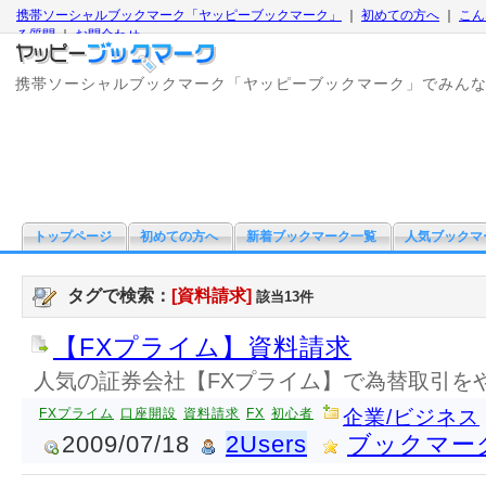
携帯ソーシャルブックマーク「ヤッピーブックマーク」
｜
初めての方へ
｜
こん
る質問
｜
お問合わせ
携帯ソーシャルブックマーク「ヤッピーブックマーク」でみん
トップページ
初めての方へ
新着ブックマーク一覧
人気ブックマ
タグで検索：
[資料請求]
該当13件
【FXプライム】資料請求
人気の証券会社【FXプライム】で為替取引を
FXプライム
口座開設
資料請求
FX
初心者
企業/ビジネス
2009/07/18
2Users
ブックマー