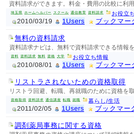
資料請求ができます。料金・費用の比較に利
埼玉県
ホームヘルパー
スクール
通信教育
資料請求
お役立
2010/03/19
1Users
ブックマー
無料の資料請求
資料請求ナビは、無料で資料請求できる情報
資料
資料請求
無料
資格
大学
お役立ち情報
2010/08/01
1Users
ブックマー
リストラされないための資格取得
リストラ回避、転職、再就職のために資格を
資格取得
資料請求
通信講座
転職
就職
暮らし/生活
2011/02/05
1Users
ブックマー
調剤薬局事務に関する資格