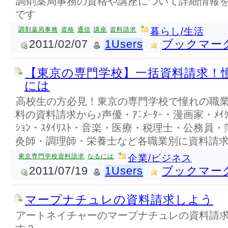
調剤薬局事務の資格や講座について詳細情報
です
調剤薬局事務
資格
通信
講座
資料請求
暮らし/生活
2011/02/07
1Users
ブックマー
【東京の専門学校】一括資料請求！
には
高校生の方必見！東京の専門学校で憧れの職
料の資料請求から♪声優・ｱﾆﾒｰﾀｰ・漫画家・ﾒｲｸ
ｼｮﾝ・ｽﾀｲﾘｽﾄ・音楽・医療・税理士・公務
灸師・調理師・栄養士など各職業別に資料請求
東京専門学校資料請求
なるには
企業/ビジネス
2011/07/19
1Users
ブックマー
マープナチュレの資料請求しよう
アートネイチャーのマープナチュレの資料請