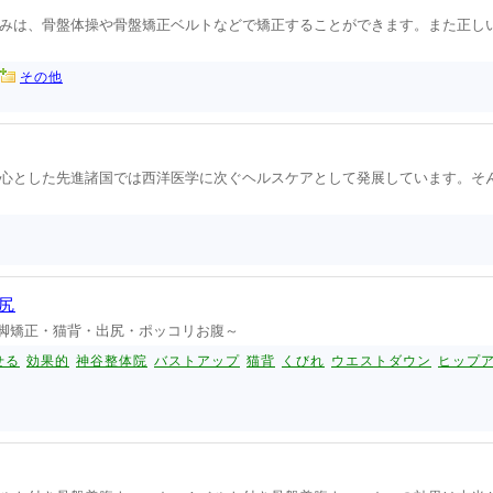
みは、骨盤体操や骨盤矯正ベルトなどで矯正することができます。また正し
その他
心とした先進諸国では西洋医学に次ぐヘルスケアとして発展しています。そ
尻
脚矯正・猫背・出尻・ポッコリお腹～
せる
効果的
神谷整体院
バストアップ
猫背
くびれ
ウエストダウン
ヒップ