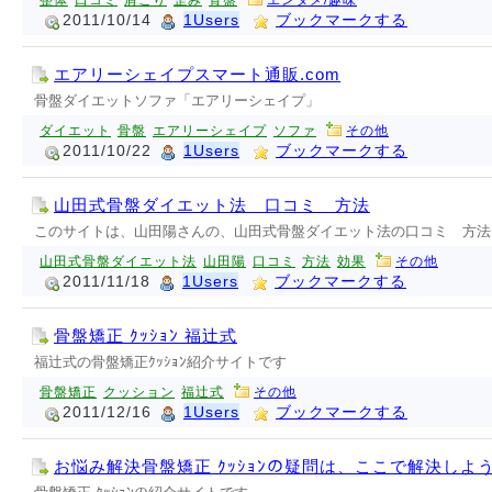
整体
口コミ
肩こり
歪み
骨盤
エンタメ/趣味
2011/10/14
1Users
ブックマークする
エアリーシェイプスマート通販.com
骨盤ダイエットソファ「エアリーシェイプ」
ダイエット
骨盤
エアリーシェイプ
ソファ
その他
2011/10/22
1Users
ブックマークする
山田式骨盤ダイエット法 口コミ 方法
このサイトは、山田陽さんの、山田式骨盤ダイエット法の口コミ 方法
山田式骨盤ダイエット法
山田陽
口コミ
方法
効果
その他
2011/11/18
1Users
ブックマークする
骨盤矯正 ｸｯｼｮﾝ 福辻式
福辻式の骨盤矯正ｸｯｼｮﾝ紹介サイトです
骨盤矯正
クッション
福辻式
その他
2011/12/16
1Users
ブックマークする
お悩み解決骨盤矯正 ｸｯｼｮﾝの疑問は、ここで解決しよ