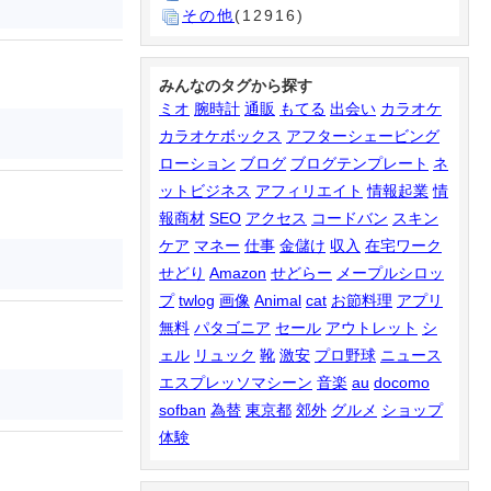
その他
(12916)
みんなのタグから探す
ミオ
腕時計
通販
もてる
出会い
カラオケ
カラオケボックス
アフターシェービング
ローション
ブログ
ブログテンプレート
ネ
ットビジネス
アフィリエイト
情報起業
情
報商材
SEO
アクセス
コードバン
スキン
ケア
マネー
仕事
金儲け
収入
在宅ワーク
せどり
Amazon
せどらー
メープルシロッ
プ
twlog
画像
Animal
cat
お節料理
アプリ
無料
パタゴニア
セール
アウトレット
シ
ェル
リュック
靴
激安
プロ野球
ニュース
エスプレッソマシーン
音楽
au
docomo
sofban
為替
東京都
郊外
グルメ
ショップ
体験