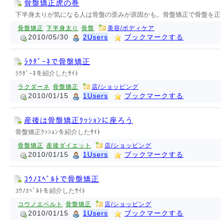
骨盤矯正虎の巻
下半身太りが気になる人は骨盤の歪みが原因かも。骨盤矯正で骨盤を正
骨盤矯正
下半身太り
骨盤
美容/ボディケア
2010/05/30
2Users
ブックマークする
ﾗｸﾀﾞｰﾈで骨盤矯正
ﾗｸﾀﾞｰﾈを紹介したｻｲﾄ
ラクダーネ
骨盤矯正
店/ショッピング
2010/01/15
1Users
ブックマークする
産後は骨盤矯正ｸｯｼｮﾝに座ろう
骨盤矯正ｸｯｼｮﾝを紹介したｻｲﾄ
骨盤矯正
産後ダイエット
店/ショッピング
2010/01/15
1Users
ブックマークする
ｺｳﾉｴﾍﾞﾙﾄで骨盤矯正
ｺｳﾉｴﾍﾞﾙﾄを紹介したｻｲﾄ
コウノエベルト
骨盤矯正
店/ショッピング
2010/01/15
1Users
ブックマークする