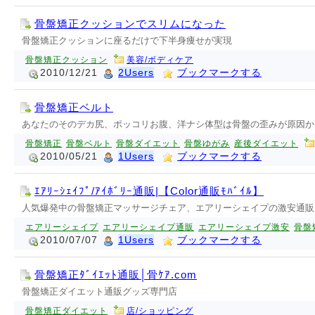
骨盤矯正クッションでスリムになった
骨盤矯正クッションに座るだけで下半身痩せが実現
骨盤矯正クッション
美容/ボディケア
2010/12/21
2Users
ブックマークする
骨盤矯正ベルト
あなたのそのデカ尻、ポッコリお腹、洋ナシ体型は骨盤の歪みが原因か
骨盤矯正
骨盤ベルト
骨盤ダイエット
骨盤ゆがみ
産後ダイエット
2010/05/21
1Users
ブックマークする
ｴｱﾘｰｼｪｲﾌﾟ/ｱｲﾎﾞﾘｰ通販|【Color通販ﾓﾊﾞｲﾙ】
人気爆発中の骨盤矯正マッサージチェア、エアリーシェイプの激安通販
エアリーシェイプ
エアリーシェイプ通販
エアリーシェイプ激安
骨盤
2010/07/07
1Users
ブックマークする
骨盤矯正ﾀﾞｲｴｯﾄ通販│骨ｹｱ.com
骨盤矯正ダイエット通販グッズ専門店
骨盤矯正ダイエット
店/ショッピング