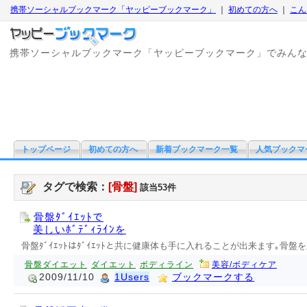
携帯ソーシャルブックマーク「ヤッピーブックマーク」
｜
初めての方へ
｜
こん
携帯ソーシャルブックマーク「ヤッピーブックマーク」でみん
トップページ
初めての方へ
新着ブックマーク一覧
人気ブックマ
タグで検索：
[骨盤]
該当53件
骨盤ﾀﾞｲｴｯﾄで
美しいﾎﾞﾃﾞｨﾗｲﾝを
骨盤ﾀﾞｲｴｯﾄはﾀﾞｲｴｯﾄと共に健康体も手に入れることが出来ます｡骨
骨盤ダイエット
ダイエット
ボディライン
美容/ボディケア
2009/11/10
1Users
ブックマークする