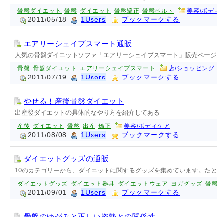
骨盤ダイエット
骨盤
ダイエット
骨盤矯正
骨盤ベルト
美容/ボデ
2011/05/18
1Users
ブックマークする
エアリーシェイプスマート通販
人気の骨盤ダイエットソファ「エアリーシェイプスマート」販売ページ
骨盤
骨盤ダイエット
エアリーシェイプスマート
店/ショッピング
2011/07/19
1Users
ブックマークする
やせる！産後骨盤ダイエット
出産後ダイエットの具体的なやり方を紹介してある
産後
ダイエット
骨盤
出産
矯正
美容/ボディケア
2011/08/08
1Users
ブックマークする
ダイエットグッズの通販
10のカテゴリーから、ダイエットに関するグッズを集めています。た
ダイエットグッズ
ダイエット器具
ダイエットウェア
ヨガグッズ
骨
2011/09/01
1Users
ブックマークする
骨盤のゆがみと正しい姿勢との関係性