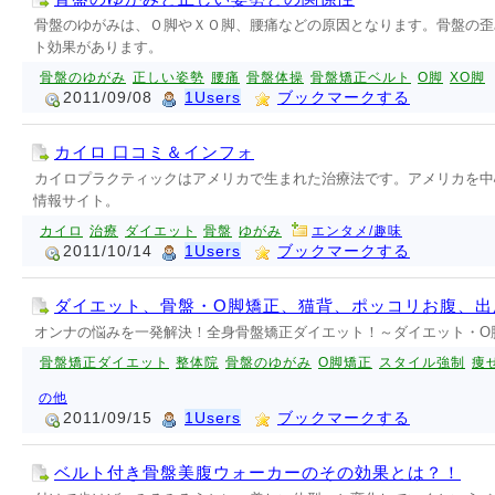
骨盤のゆがみは、Ｏ脚やＸＯ脚、腰痛などの原因となります。骨盤の歪
ト効果があります。
骨盤のゆがみ
正しい姿勢
腰痛
骨盤体操
骨盤矯正ベルト
O脚
XO脚
2011/09/08
1Users
ブックマークする
カイロ 口コミ＆インフォ
カイロプラクティックはアメリカで生まれた治療法です。アメリカを中
情報サイト。
カイロ
治療
ダイエット
骨盤
ゆがみ
エンタメ/趣味
2011/10/14
1Users
ブックマークする
ダイエット、骨盤・O脚矯正、猫背、ポッコリお腹、出
オンナの悩みを一発解決！全身骨盤矯正ダイエット！～ダイエット・O
骨盤矯正ダイエット
整体院
骨盤のゆがみ
O脚矯正
スタイル強制
痩
の他
2011/09/15
1Users
ブックマークする
ベルト付き骨盤美腹ウォーカーのその効果とは？！