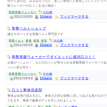
付けて歩けば、みるみるうちに、美しい体型へと変化していくというベ
腹ウォーカーの口コミを元に検証！
骨盤美腹ウォーカー
その他
2011/10/01
1Users
ブックマークする
骨盤ベルトショップ
腰をサポートする骨盤ベルト専門店です。
骨盤ベルト
産後
体形
体型
その他
2011/10/15
2Users
ブックマークする
骨盤美腹ウォーカーでダイエットに成功口コミ！
お腹がへこんだ！」などの口コミが寄せられる骨盤美腹ウォーカーであ
ットに終止符を！
骨盤美腹ウォーカー
その他
2011/10/14
1Users
ブックマークする
口コミ整体倶楽部
整体は全身の歪みを正し、身体を正常な状態に戻してあげる為のもので
できます。整体で健康ボディを手に入れましょう。