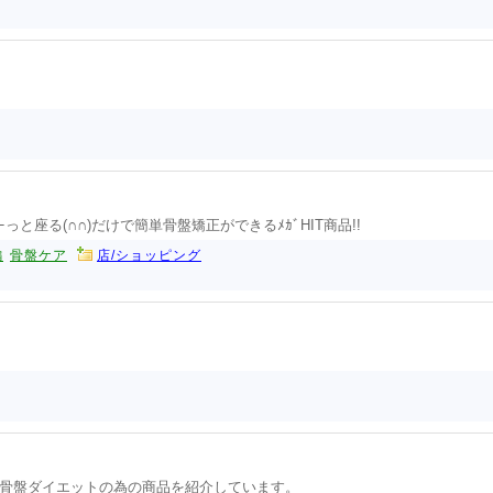
むぎゅｰっと座る(∩∩)だけで簡単骨盤矯正ができるﾒｶﾞHIT商品!!
編
骨盤ケア
店/ショッピング
骨盤ダイエットの為の商品を紹介しています。