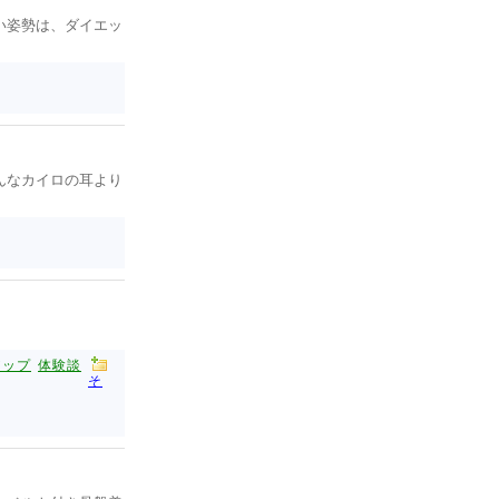
い姿勢は、ダイエッ
んなカイロの耳より
アップ
体験談
そ