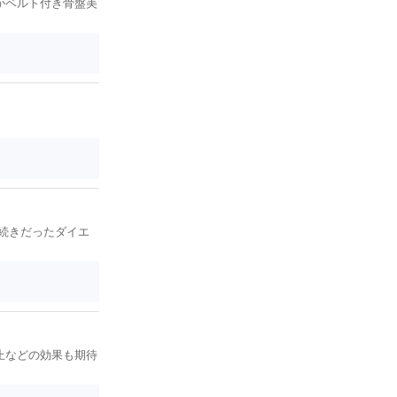
かベルト付き骨盤美
続きだったダイエ
止などの効果も期待