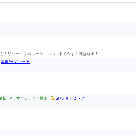
も？リセットプロポーションベルトで今すぐ骨盤矯正！
美容/ボディケア
矯正
マッサージチェア激安
店/ショッピング