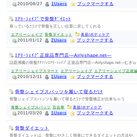
2010/08/27
1Users
ブックマークする
ｴｱﾘｰｼｪｲﾌﾟで骨盤ﾀﾞｲｴｯﾄ
座っているだけで骨盤を正しい位置に戻してくれる
エアリーシェイプ
骨盤ダイエット
美容/ボディケア
2011/01/12
2Users
ブックマークする
ｴｱﾘｰｼｪｲﾌﾟ正規品専門店―Airlyshape.net―
話題沸騰の骨盤ｹｱｿﾌｧｴｱﾘｰｼｪｲﾌﾟ正規品専門店―Airlyshape.net―
エアリーシェイプスマート
エアリーシェイプ
エアリーシェイプ正規
2010/12/11
1Users
ブックマークする
骨盤シェイプスパッツを履いて寝るだけ
骨盤シェイプスパッツを履いて寝るだけで骨盤矯正が出来ちゃう
骨盤シェイプスパッツ
百合華
美容/ボディケア
2011/03/20
1Users
ブックマークする
骨盤ダイエット
骨盤ダイエットは、骨盤にやさしく簡単にできるダイエットの方法や、