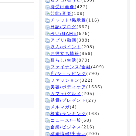
着メロ/着うた
(156)
待受け画像
(427)
芸能/音楽
(109)
チャット/掲示板
(116)
日記/ブログ
(667)
占い/GAME
(575)
アプリ/動画
(388)
収入/ポイント
(208)
お役立ち情報
(856)
暮らし/生活
(870)
ファイナンス/金融
(409)
店/ショッピング
(790)
ファッション
(322)
美容/ボディケア
(1535)
カフェ/グルメ
(205)
懸賞/プレゼント
(27)
メルマガ
(4)
検索/ランキング
(163)
ニュース/一般
(58)
企業/ビジネス
(216)
結婚情報/出会い
(200)