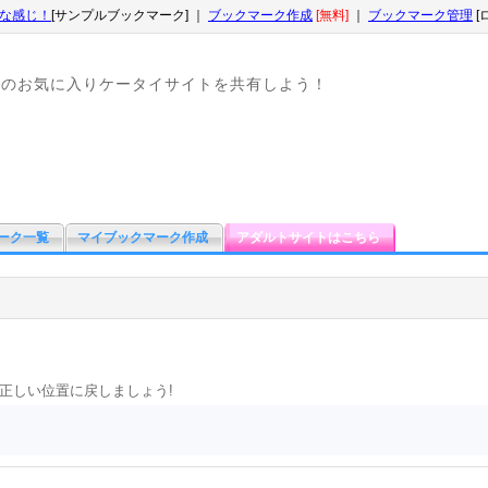
な感じ！
[サンプルブックマーク] ｜
ブックマーク作成
[無料]
｜
ブックマーク管理
[
なのお気に入りケータイサイトを共有しよう！
ーク一覧
マイブックマーク作成
アダルトサイトはこちら
盤を正しい位置に戻しましょう!